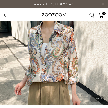
지금 가입하고
2,000원
쿠폰 받기
0
1
/
2