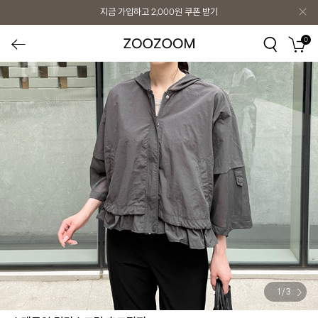
지금 가입하고
2,000원
쿠폰 받기
0
1
/
3