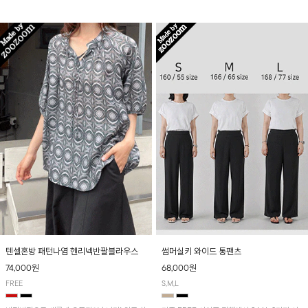
입니다! 유니크한 다트절개 포인트가 돋보이며
산뜻하게 입어보실 거예요~
뒷밴딩으로 편안하게~
텐셀혼방 패턴나염 헨리넥반팔블라우스
썸머실키 와이드 통팬츠
74,000원
68,000원
FREE
S,M,L