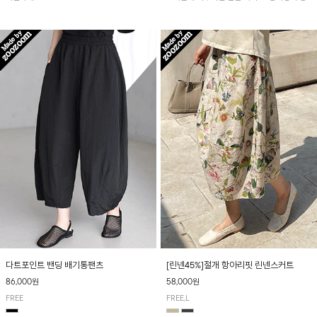
아 여름철 시원하게 착용하기 좋아요~
다트포인트 밴딩 배기통팬츠
[린넨45%]절개 항아리핏 린넨스커트
86,000원
58,000원
FREE
FREE,L