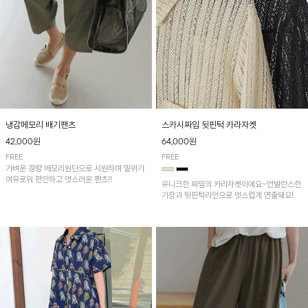
냉감메모리 배기팬츠
스카시짜임 뒷핀턱 카라자켓
42,000원
64,000원
FREE
FREE
가벼운 경량 메모리원단으로 시원하며 밑위가
여유로워 편안하고 멋스러운 팬츠!!
유니크한 짜임의 카라자켓이에요~언발란스한
기장과 뒷핀턱라인으로 멋스럽게 연출돼요!