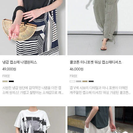
냉감 캡소매 나염원피스
쿨코튼 미니포켓 워싱 캡소매티셔츠
49,000원
46,000원
FREE
FREE
시원한 냉감 원단에 감각적인 나염을 더한 캡
겹 V넥 시보리 디테일과 미니 포켓이 더해진
소매 원피스! 가볍고 찰랑이는 소재감으로 쾌
캐주얼한 캡소매 티셔츠! 워싱 가공된 쿨코튼
적하게 착용되며, 밑단 트임 디테일이 더해져
원단으로 통기성이 좋아 쾌적하게 착용되며 다
활동성을 높였어요~
양한 하의와 매치하기 좋은 아이템입니다~