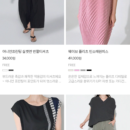
어니언프린팅 실켓면 반팔티셔츠
웨이브 플리츠 민소매원피스
34,000원
49,000원
FREE
FREE
부드러운 촉감과 쾌적한 착용감의 티셔츠에요
은은한 입체감으로 느껴지는 플리츠 디테일로
~ 어니언 프린팅이 포인트가 되어 멋스러운 아
고급스러운 분위기가 UP! 자켓 또는 가디건과
이템!!
같이 매치해도 잘 어울린답니다!