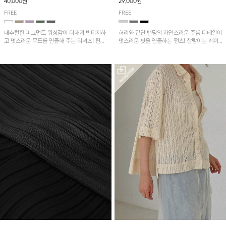
40,000원
29,000원
FREE
FREE
내추럴한 피그먼트 워싱감이 더해져 빈티지하
허리와 밑단 밴딩의 자연스러운 주름 디테일이
고 멋스러운 무드를 연출해 주는 티셔츠! 편안
멋스러운 핏을 연출하는 팬츠! 찰랑이는 레이
한 루즈핏으로 여유롭게 착용하기 좋은 아이템
온 소재로 가볍고 시원하게 착용되며, 여유로
이에요~
운 실루엣으로 활동성이 좋아 데일리 하게 즐
기기 좋은 아이템입니다~