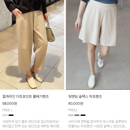
절개라인 다트포인트 쿨배기팬츠
뒷밴딩 슬랙스 하프팬츠
58,000원
40,000원
FREE, L
FREE,L
시원하게 입기 좋은 원단으로 입고되었어요~
사이드에 핀턱을 잡아주어 멋스러운 실루엣이
매끄럽고 탄력 있는 원단으로 제작된 배기팬츠
연출되는 하프팬츠! 시원한 슬랙스 원단으로