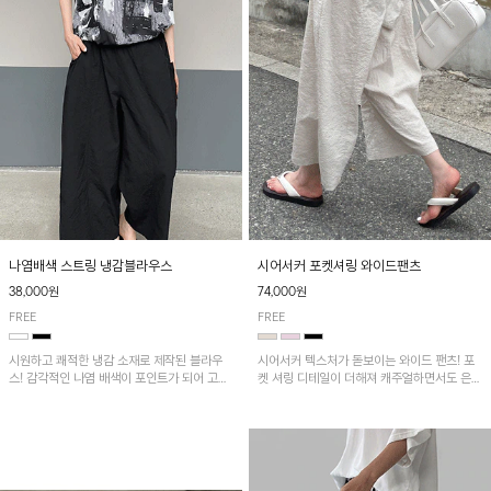
나염배색 스트링 냉감블라우스
시어서커 포켓셔링 와이드팬츠
38,000원
74,000원
FREE
FREE
시원하고 쾌적한 냉감 소재로 제작된 블라우
시어서커 텍스처가 돋보이는 와이드 팬츠! 포
스! 감각적인 나염 배색이 포인트가 되어 고급
켓 셔링 디테일이 더해져 캐주얼하면서도 은은
스럽고 세련된 분위기를 연출하며, 스트링 디
한 포인트를 연출하며, 여유로운 와이드 핏으
테일로 핏 조절이 가능해 다양한 실루엣으로
로 편안하고 멋스러운 실루엣을 완성해 줍니
착용 가능합니다~
다. 가볍고 쾌적한 착용감으로 여름철 데일리
아이템으로 활용하기 좋아요~