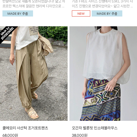
반팔버전으로 새롭게 오픈되었습니다! 얇고 차
기존 FREE 사이즈 진행에서 S,M,L 3가지 사
르르한 텍스처에 깔끔한 헨리넥 디자인으로 제
이즈 진행으로 변경되었어요~ 얇고 시원한 원
작된 블라우스예요~볼륨감있는 소매 셔링과
단으로 제작된 와이드팬츠! 베이직한 디자인으
세련된 나염패턴으로 유니크한 매력 UP!
로 코디 활용도가 높은 아이템이에요~
쿨메모리 사선턱 조거포트팬츠
오간자 벌룬핏 민소매블라우스
68,000원
38,000원