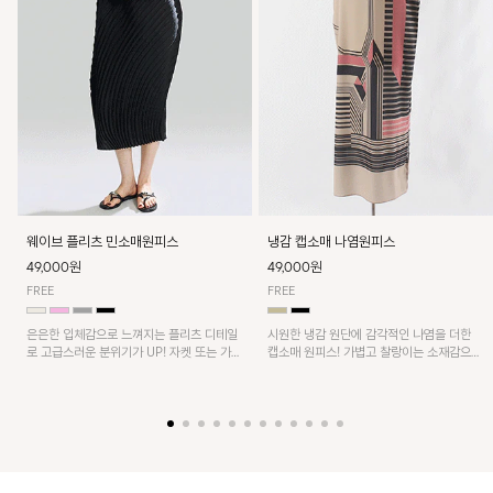
웨이브 플리츠 민소매원피스
냉감 캡소매 나염원피스
49,000원
49,000원
FREE
FREE
은은한 입체감으로 느껴지는 플리츠 디테일
시원한 냉감 원단에 감각적인 나염을 더한
로 고급스러운 분위기가 UP! 자켓 또는 가디
캡소매 원피스! 가볍고 찰랑이는 소재감으로
건과 같이 매치해도 잘 어울린답니다!
쾌적하게 착용되며, 밑단 트임 디테일이 더해
져 활동성을 높였어요~