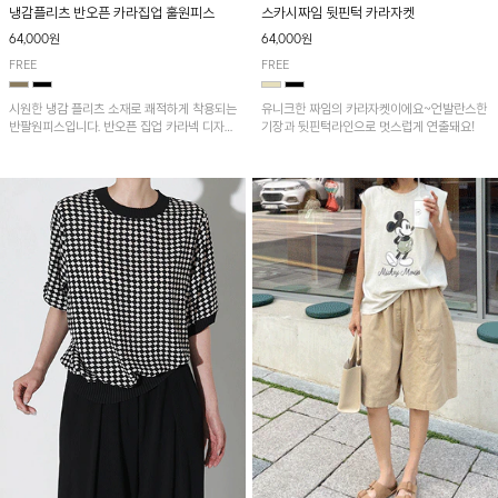
냉감플리츠 반오픈 카라집업 훌원피스
스카시짜임 뒷핀턱 카라자켓
64,000원
64,000원
FREE
FREE
시원한 냉감 플리츠 소재로 쾌적하게 착용되는
유니크한 짜임의 카라자켓이에요~언발란스한
반팔원피스입니다. 반오픈 집업 카라넥 디자인
기장과 뒷핀턱라인으로 멋스럽게 연출돼요!
이 깔끔한 포인트를 더해주며, 자연스럽게 퍼
지는 훌 실루엣이 여성스러운 분위기를 연출해
줘요~