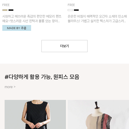
FREE
FREE
시원하고 매끄러운 촉감의 편안한 메모리 팬츠
은은한 비침이 매력적인 오간자 소재의 민소매
예요~멋스러운 사선 핀턱과 볼륨 있는 항아리
블라우스! 가볍고 실키한 텍스처가 고급스러운
핏이 유니크한 아이템!
무드를 더해주며, 벌룬핏 실루엣이 멋스러운
아이템이에요~
더보기
#다양하게 활용 가능, 원피스 모음
more >