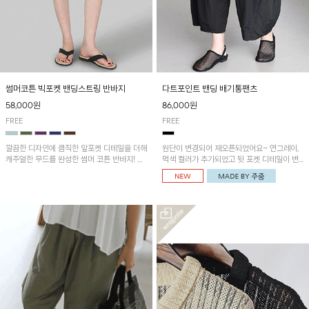
썸머코튼 빅포켓 밴딩스트링 반바지
다트포인트 밴딩 배기통팬츠
58,000원
86,000원
FREE
FREE
깔끔한 디자인에 큼직한 앞포켓 디테일을 더해
원단이 변경되어 재오픈되었어요~ 연그레이,
캐주얼한 무드를 완성한 썸머 코튼 반바지! 허
먹색 컬러가 추가되었고 뒷 포켓 디테일이 변
리 밴딩과 스트링으로 편안한 핏을 연출하며,
경되었습니다~가볍고 시원하게 착용되는 배
가볍고 쾌적한 착용감으로 여름 시즌 내내 데
기통팬츠! 허리밴딩과 여유로운 통으로 편안해
일리 하게 활용하기 좋아요~
매일 손이 자주 갈 아이템!