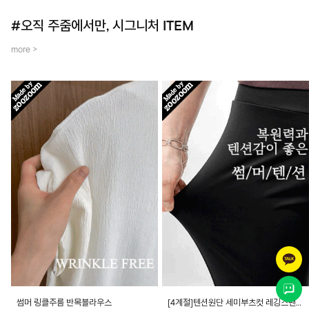
#오직 주줌에서만, 시그니처 ITEM
more >
썸머 링클주름 반목블라우스
[4계절]텐션원단 세미부츠컷 레깅스팬