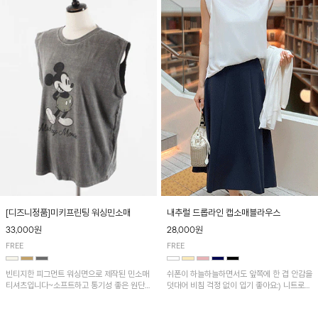
[디즈니정품]미키프린팅 워싱민소매
내추럴 드롭라인 캡소매블라우스
33,000원
28,000원
FREE
FREE
빈티지한 피그먼트 워싱면으로 제작된 민소매
쉬폰이 하늘하늘하면서도 앞쪽에 한 겹 안감을
티셔츠입니다~소프트하고 통기성 좋은 원단
덧대어 비침 걱정 없이 입기 좋아요:) 니트로
으로 편안하면서 유니크한 프린팅이 POINT!
배색된 어깨 캡소매가 자연스럽게 감싸주어 세
련된 무드를 연출 해준답니다~