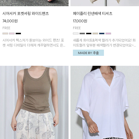
시어서커 포켓셔링 와이드팬츠
페이즐리 린넨배색 티셔츠
74,000원
17,000원
FREE
FREE
시어서커 텍스처가 돋보이는 와이드 팬츠! 포
새롭게 화이트&먹색 컬러가 추가되었어요! 화
켓 셔링 디테일이 더해져 캐주얼하면서도 은은
이트컬러 앞부분 배색컬러가 변경되었어요~
한 포인트를 연출하며, 여유로운 와이드 핏으
중앙 린넨배색으로 유니크하면서 페이즐리 패
로 편안하고 멋스러운 실루엣을 완성해 줍니
턴으로 감각적인 분위기를 연출이 가능한 티셔
다. 가볍고 쾌적한 착용감으로 여름철 데일리
츠!
아이템으로 활용하기 좋아요~