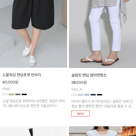
노말워싱 밴딩포켓 반바지
슬림핏 밴딩 썸머면팬츠
40,000원
38,000원
FREE
S,M,L,XL
노말 워싱으로 유연하며 내추럴한 색감의 반바
네이비 컬러가 추가되었어요~ 슬림한 핏에 신
지! 세미 배기핏으로 편안한 착용감까지~
축성 좋아 짱편한 팬츠!! 데일리로 즐길 수 있
는 기본 컬러들로 준비했어요~