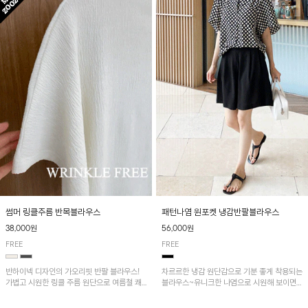
패턴나염 원포켓 냉감반팔블라우스
썸머 링클주름 반목블라우스
56,000원
38,000원
FREE
FREE
차르르한 냉감 원단감으로 기분 좋게 착용되는
반하이넥 디자인의 가오리핏 반팔 블라우스!
블라우스~유니크한 나염으로 시원해 보이면
가볍고 시원한 링클 주름 원단으로 여름철 쾌
서 흐르는 핏이 멋스러운 아이템!
적하게 즐기기 좋은 아이템이에요~