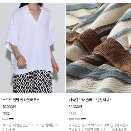
소프트 언발 카라블라우스
배색단가라 슬라브 반팔티셔츠
40,000원
32,000원
FREE
FREE
레이온+나일론 원단으로 무더운 한여름에도
내추럴한 슬라브 텍스처와 배색 단가라 패턴이
시원하게!
조화롭게 어우러진 반팔 티셔츠! 통기성이 좋