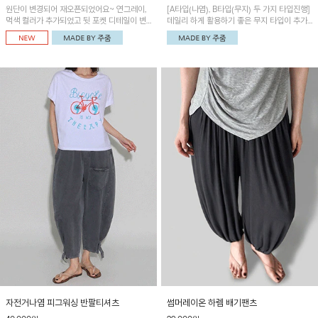
원단이 변경되어 재오픈되었어요~ 연그레이,
[A타입(나염), B타입(무지) 두 가지 타입진행]
먹색 컬러가 추가되었고 뒷 포켓 디테일이 변
데일리 하게 활용하기 좋은 무지 타입이 추가
경되었습니다~가볍고 시원하게 착용되는 배
되었어요~ 볼륨감 있는 항아리핏 실루엣이 유
기통팬츠! 허리밴딩과 여유로운 통으로 편안해
니크하며 포켓디테일이 POINT!
매일 손이 자주 갈 아이템!
자전거나염 피그워싱 반팔티셔츠
썸머레이온 하렘 배기팬츠