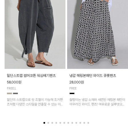
밑단스트랩 썸머코튼 워싱배기팬츠
냉감 헤링본패턴 와이드 큐롯팬츠
58,000원
28,000원
FREE,L
FREE
밑단의 스트랩으로 핏 조절이 가능해 조거팬
찰랑이는 냉감 소재와 세련된 헤링본 패턴이
츠처럼 다양한 스타일을 연출할 수 있는 아
어우러진 와이드 팬츠! 여유로운 실루엣으로
이템! 허리 전체 밴딩과 스트링으로 편안한
활동성이 뛰어나며, 가볍고 시원한 착용감으
착용감이며, 넉넉한 포켓 디테일로 실용성을
로 한여름까지 부담 없이 즐기기 좋은 아이
더했어요~
템입니다.