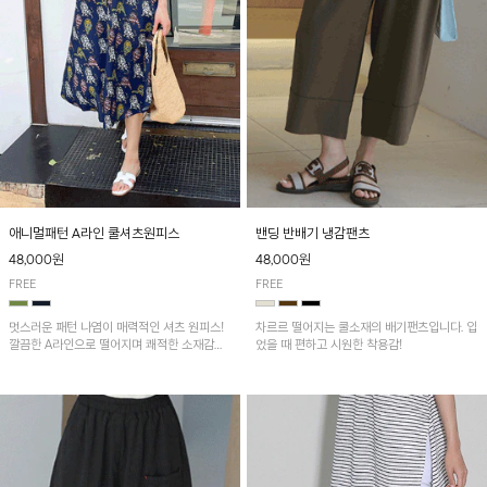
애니멀패턴 A라인 쿨셔츠원피스
밴딩 반배기 냉감팬츠
48,000원
48,000원
FREE
FREE
멋스러운 패턴 나염이 매력적인 셔츠 원피스!
차르르 떨어지는 쿨소재의 배기팬츠입니다. 입
깔끔한 A라인으로 떨어지며 쾌적한 소재감으
었을 때 편하고 시원한 착용감!
로 산뜻하게 착용돼요~