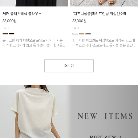
[디즈니정품]미키프린팅 워싱민소매
체커 플리츠배색 블라우스
33,000원
38,000원
FREE
FREE
빈티지한 피그먼트 워싱면으로 제작된 민소매
유니크한 체커 패턴으로 포인트가 되어 기본
티셔츠입니다~소프트하고 통기성 좋은 원단
하의에 코디하기 쉽고 통기성이 좋아 한여름에
으로 편안하면서 유니크한 프린팅이 POINT!
도 시원하게 착용하기 좋답니다~
더보기