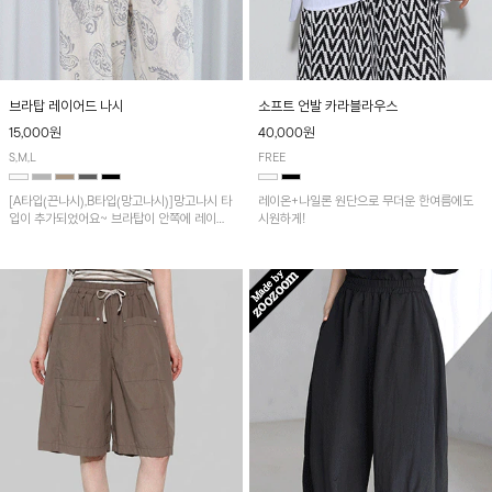
브라탑 레이어드 나시
소프트 언발 카라블라우스
15,000원
40,000원
S,M,L
FREE
[A타입(끈나시),B타입(망고나시)]망고나시 타
레이온+나일론 원단으로 무더운 한여름에도
입이 추가되었어요~ 브라탑이 안쪽에 레이어
시원하게!
드 되어 실용적인 나시!