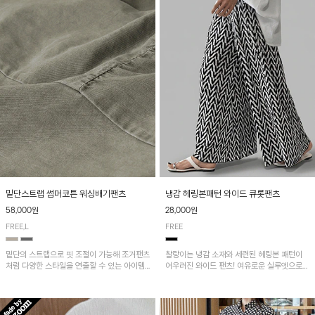
밑단스트랩 썸머코튼 워싱배기팬츠
냉감 헤링본패턴 와이드 큐롯팬츠
58,000원
28,000원
FREE,L
FREE
밑단의 스트랩으로 핏 조절이 가능해 조거팬츠
찰랑이는 냉감 소재와 세련된 헤링본 패턴이
처럼 다양한 스타일을 연출할 수 있는 아이템!
어우러진 와이드 팬츠! 여유로운 실루엣으로
허리 전체 밴딩과 스트링으로 편안한 착용감이
활동성이 뛰어나며, 가볍고 시원한 착용감으로
며, 넉넉한 포켓 디테일로 실용성을 더했어요~
한여름까지 부담 없이 즐기기 좋은 아이템입니
다.