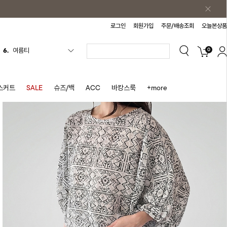
로그인
회원가입
주문/배송조회
오늘본상품
0
7.
가디건
8.
셔츠
9.
청치마
스커트
SALE
슈즈/백
ACC
바캉스룩
+more
10.
바스락원피스
1.
원피스
2.
블라우스
3.
나시
4.
스커트
5.
반바지
6.
여름티