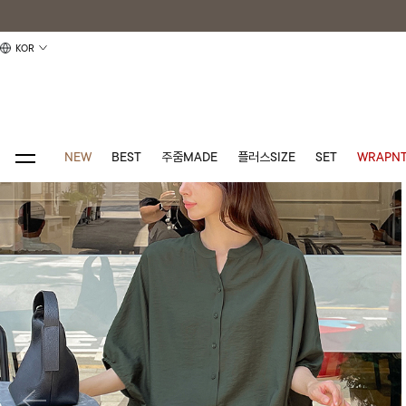
KOR
NEW
BEST
주줌MADE
플러스SIZE
SET
WRAPNT