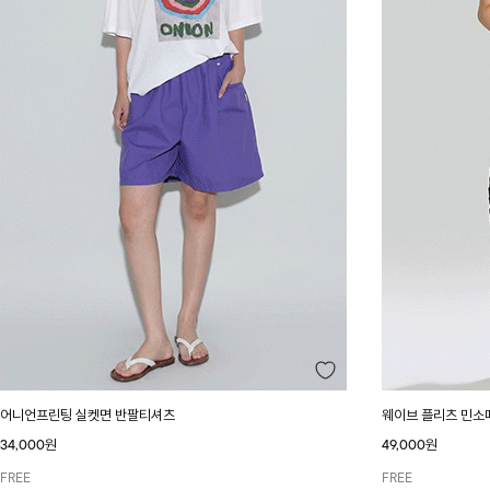
어니언프린팅 실켓면 반팔티셔츠
웨이브 플리츠 민소
34,000원
49,000원
FREE
FREE