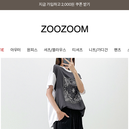
지금 가입하고
2,000원
쿠폰 받기
지금 가입하고
2,000원
쿠폰 받기
IE
아우터
원피스
셔츠/블라우스
티셔츠
니트/가디건
팬츠