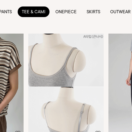
PANTS
TEE & CAMI
ONEPIECE
SKIRTS
OUTWEAR