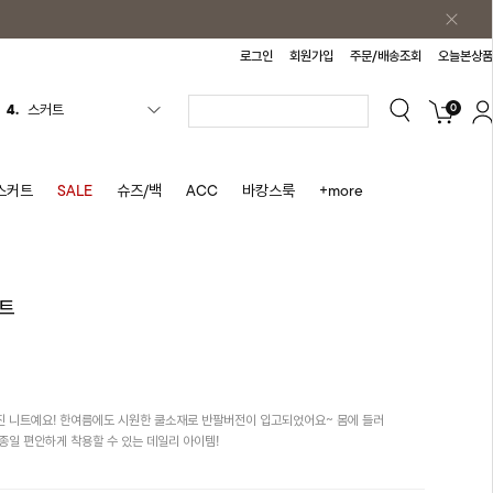
로그인
회원가입
주문/배송조회
오늘본상품
0
5.
반바지
6.
여름티
7.
가디건
스커트
SALE
슈즈/백
ACC
바캉스룩
+more
8.
셔츠
9.
청치마
10.
바스락원피스
트
1.
원피스
2.
블라우스
3.
나시
 니트예요! 한여름에도 시원한 쿨소재로 반팔버전이 입고되었어요~ 몸에 들러
4.
스커트
종일 편안하게 착용할 수 있는 데일리 아이템!