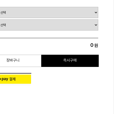
0
원
장바구니
즉시구매