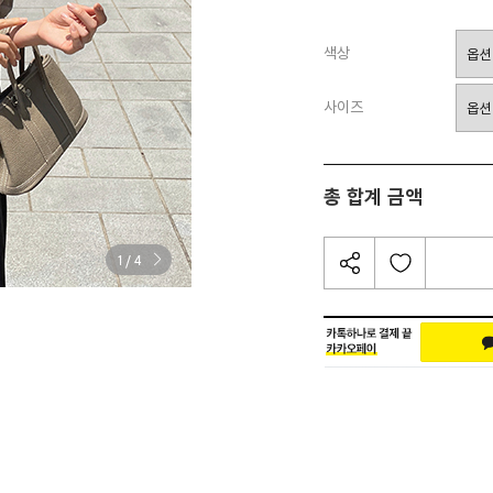
색상
사이즈
총 합계 금액
/
1
4