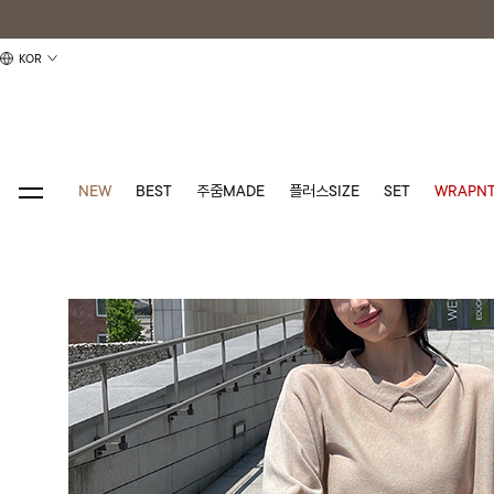
KOR
NEW
BEST
주줌MADE
플러스SIZE
SET
WRAPNT