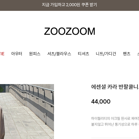
지금 가입하고
2,000원
쿠폰 받기
지금 가입하고
2,000원
쿠폰 받기
IE
아우터
원피스
셔츠/블라우스
티셔츠
니트/가디건
팬츠
에센셜 카라 반팔쿨니
44,000
하이퀄리티의 아크릴 원사로 짜여진
붙지않고 뛰어난 통기성으로 하루 