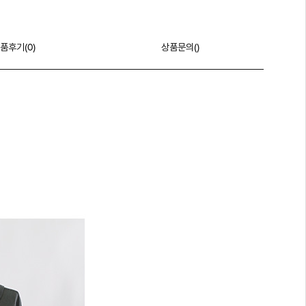
품후기(
0
)
상품문의()