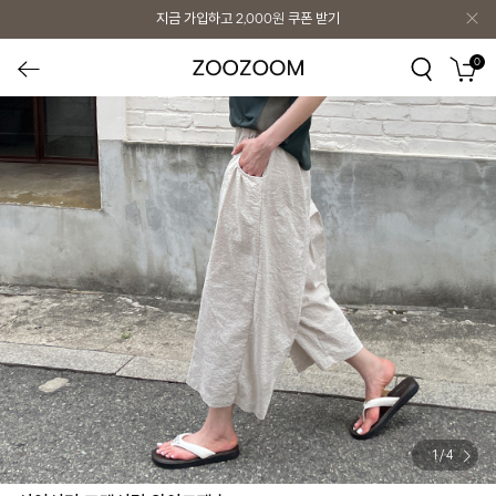
지금 가입하고
2,000원
쿠폰 받기
0
1
/
4