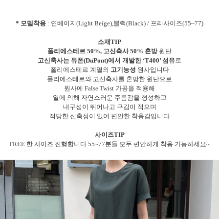
* 모델착용
: 연베이지(Light Beige),블랙(Black) / 프리사이즈(55~77)
소재TIP
폴리에스테르 50%, 고신축사 50% 혼방
원단
고신축사는 듀폰(DuPont)에서 개발한 ‘T400’ 섬유
로
폴리에스테르 계열의
고기능성
원사입니다
폴리에스테르와 고신축사를 혼방한 원단으로
원사에 False Twist 가공을 적용해
열에 의해 자연스러운 주름감을 형성하고
내구성이 뛰어나고 구김이 적으며
적당한 신축성이 있어 편안한 착용감입니다
사이즈TIP
FREE 한 사이즈 진행합니다 55~77분들 모두 편안하게 착용 가능하세요~