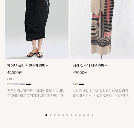
웨이브 플리츠 민소매원피스
냉감 캡소매 나염원피스
49,000원
49,000원
FREE
FREE
은은한 입체감으로 느껴지는 플리츠 디테일
시원한 냉감 원단에 감각적인 나염을 더한
로 고급스러운 분위기가 UP! 자켓 또는 가디
캡소매 원피스! 가볍고 찰랑이는 소재감으로
건과 같이 매치해도 잘 어울린답니다!
쾌적하게 착용되며, 밑단 트임 디테일이 더해
져 활동성을 높였어요~