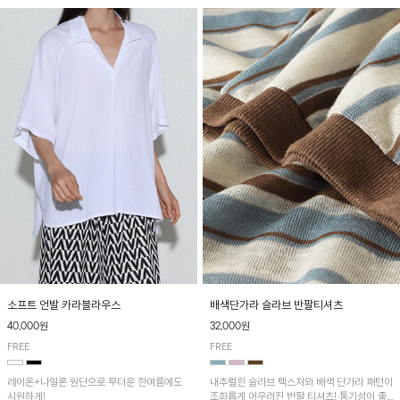
소프트 언발 카라블라우스
배색단가라 슬라브 반팔티셔츠
40,000원
32,000원
FREE
FREE
레이온+나일론 원단으로 무더운 한여름에도
내추럴한 슬라브 텍스처와 배색 단가라 패턴이
시원하게!
조화롭게 어우러진 반팔 티셔츠! 통기성이 좋