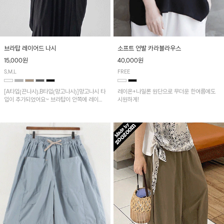
브라탑 레이어드 나시
소프트 언발 카라블라우스
15,000원
40,000원
S,M,L
FREE
[A타입(끈나시),B타입(망고나시)]망고나시 타
레이온+나일론 원단으로 무더운 한여름에도
입이 추가되었어요~ 브라탑이 안쪽에 레이어
시원하게!
드 되어 실용적인 나시!