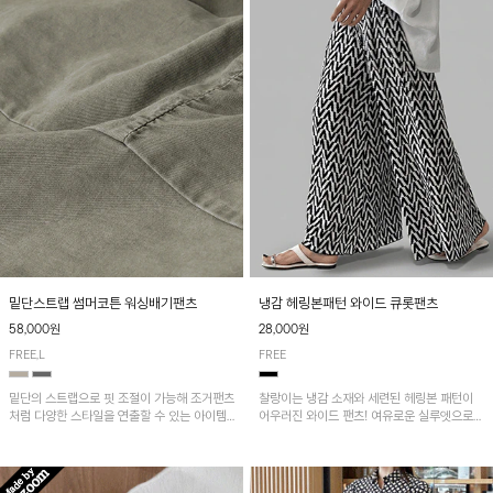
밑단스트랩 썸머코튼 워싱배기팬츠
냉감 헤링본패턴 와이드 큐롯팬츠
58,000원
28,000원
FREE,L
FREE
밑단의 스트랩으로 핏 조절이 가능해 조거팬츠
찰랑이는 냉감 소재와 세련된 헤링본 패턴이
처럼 다양한 스타일을 연출할 수 있는 아이템!
어우러진 와이드 팬츠! 여유로운 실루엣으로
허리 전체 밴딩과 스트링으로 편안한 착용감이
활동성이 뛰어나며, 가볍고 시원한 착용감으로
며, 넉넉한 포켓 디테일로 실용성을 더했어요~
한여름까지 부담 없이 즐기기 좋은 아이템입니
다.