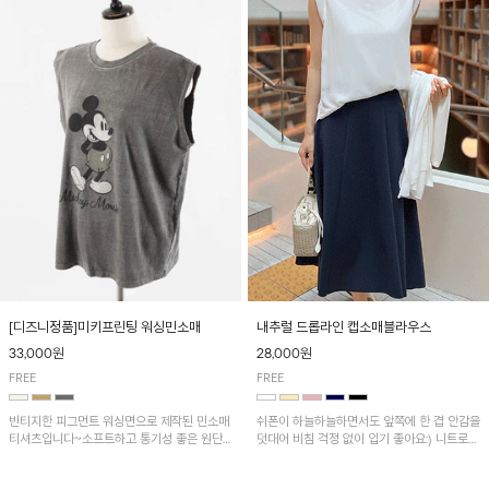
[디즈니정품]미키프린팅 워싱민소매
내추럴 드롭라인 캡소매블라우스
33,000원
28,000원
FREE
FREE
빈티지한 피그먼트 워싱면으로 제작된 민소매
쉬폰이 하늘하늘하면서도 앞쪽에 한 겹 안감을
티셔츠입니다~소프트하고 통기성 좋은 원단
덧대어 비침 걱정 없이 입기 좋아요:) 니트로
으로 편안하면서 유니크한 프린팅이 POINT!
배색된 어깨 캡소매가 자연스럽게 감싸주어 세
련된 무드를 연출 해준답니다~