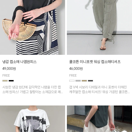
냉감 캡소매 나염원피스
쿨코튼 미니포켓 워싱 캡소매티셔츠
49,000원
46,000원
FREE
FREE
시원한 냉감 원단에 감각적인 나염을 더한 캡
겹 V넥 시보리 디테일과 미니 포켓이 더해진
소매 원피스! 가볍고 찰랑이는 소재감으로 쾌
캐주얼한 캡소매 티셔츠! 워싱 가공된 쿨코튼
적하게 착용되며, 밑단 트임 디테일이 더해져
원단으로 통기성이 좋아 쾌적하게 착용되며 다
활동성을 높였어요~
양한 하의와 매치하기 좋은 아이템입니다~