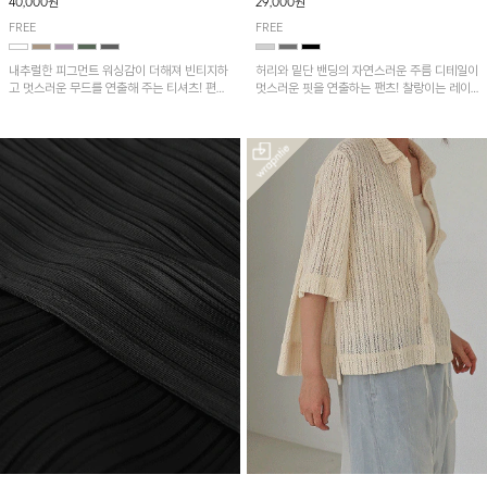
40,000원
29,000원
FREE
FREE
내추럴한 피그먼트 워싱감이 더해져 빈티지하
허리와 밑단 밴딩의 자연스러운 주름 디테일이
고 멋스러운 무드를 연출해 주는 티셔츠! 편안
멋스러운 핏을 연출하는 팬츠! 찰랑이는 레이
한 루즈핏으로 여유롭게 착용하기 좋은 아이템
온 소재로 가볍고 시원하게 착용되며, 여유로
이에요~
운 실루엣으로 활동성이 좋아 데일리 하게 즐
기기 좋은 아이템입니다~