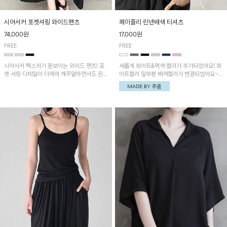
시어서커 포켓셔링 와이드팬츠
페이즐리 린넨배색 티셔츠
74,000원
17,000원
FREE
FREE
시어서커 텍스처가 돋보이는 와이드 팬츠! 포
새롭게 화이트&먹색 컬러가 추가되었어요! 화
켓 셔링 디테일이 더해져 캐주얼하면서도 은은
이트컬러 앞부분 배색컬러가 변경되었어요~
한 포인트를 연출하며, 여유로운 와이드 핏으
중앙 린넨배색으로 유니크하면서 페이즐리 패
로 편안하고 멋스러운 실루엣을 완성해 줍니
턴으로 감각적인 분위기를 연출이 가능한 티셔
다. 가볍고 쾌적한 착용감으로 여름철 데일리
츠!
아이템으로 활용하기 좋아요~