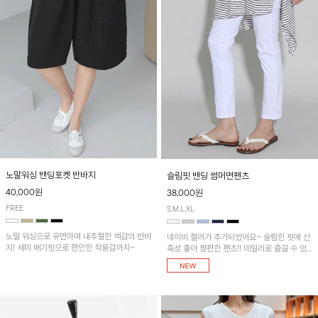
노말워싱 밴딩포켓 반바지
슬림핏 밴딩 썸머면팬츠
40,000원
38,000원
FREE
S,M,L,XL
노말 워싱으로 유연하며 내추럴한 색감의 반바
네이비 컬러가 추가되었어요~ 슬림한 핏에 신
지! 세미 배기핏으로 편안한 착용감까지~
축성 좋아 짱편한 팬츠!! 데일리로 즐길 수 있
는 기본 컬러들로 준비했어요~