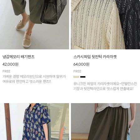
냉감메모리 배기팬츠
스카시짜임 뒷핀턱 카라자켓
42,000원
64,000원
FREE
FREE
가벼운 경량 메모리원단으로 시원하며 밑위가
여유로워 편안하고 멋스러운 팬츠!!
유니크한 짜임의 카라자켓이에요~언발란스한
기장과 뒷핀턱라인으로 멋스럽게 연출돼요!