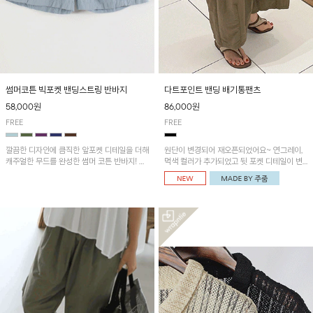
썸머코튼 빅포켓 밴딩스트링 반바지
다트포인트 밴딩 배기통팬츠
58,000원
86,000원
FREE
FREE
깔끔한 디자인에 큼직한 앞포켓 디테일을 더해
원단이 변경되어 재오픈되었어요~ 연그레이,
캐주얼한 무드를 완성한 썸머 코튼 반바지! 허
먹색 컬러가 추가되었고 뒷 포켓 디테일이 변
리 밴딩과 스트링으로 편안한 핏을 연출하며,
경되었습니다~가볍고 시원하게 착용되는 배
가볍고 쾌적한 착용감으로 여름 시즌 내내 데
기통팬츠! 허리밴딩과 여유로운 통으로 편안해
일리 하게 활용하기 좋아요~
매일 손이 자주 갈 아이템!