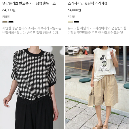
냉감플리츠 반오픈 카라집업 훌원피스
스카시짜임 뒷핀턱 카라자켓
64,000원
64,000원
FREE
FREE
시원한 냉감 플리츠 소재로 쾌적하게 착용되는
유니크한 짜임의 카라자켓이에요~언발란스한
반팔원피스입니다. 반오픈 집업 카라넥 디자인
기장과 뒷핀턱라인으로 멋스럽게 연출돼요!
이 깔끔한 포인트를 더해주며, 자연스럽게 퍼
지는 훌 실루엣이 여성스러운 분위기를 연출해
줘요~