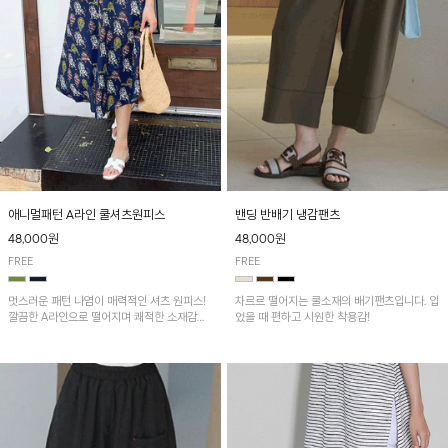
애니멀패턴 A라인 쿨셔츠원피스
밴딩 반배기 냉감팬츠
48,000원
48,000원
FREE
FREE
멋스러운 패턴 나염이 매력적인 셔츠 원피스!
차르르 떨어지는 쿨소재의 배기팬츠입니다. 입
깔끔한 A라인으로 떨어지며 쾌적한 소재감으
었을 때 편하고 시원한 착용감!
로 산뜻하게 착용돼요~