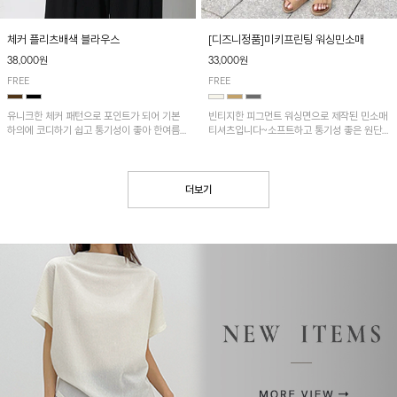
[디즈니정품]미키프린팅 워싱민소매
체커 플리츠배색 블라우스
33,000원
38,000원
FREE
FREE
빈티지한 피그먼트 워싱면으로 제작된 민소매
유니크한 체커 패턴으로 포인트가 되어 기본
티셔츠입니다~소프트하고 통기성 좋은 원단
하의에 코디하기 쉽고 통기성이 좋아 한여름에
으로 편안하면서 유니크한 프린팅이 POINT!
도 시원하게 착용하기 좋답니다~
더보기