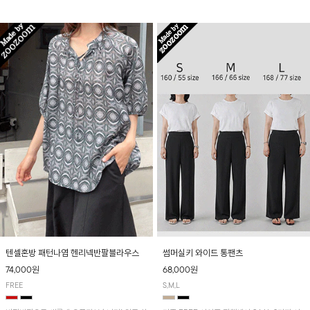
입니다! 유니크한 다트절개 포인트가 돋보이며
산뜻하게 입어보실 거예요~
뒷밴딩으로 편안하게~
텐셀혼방 패턴나염 헨리넥반팔블라우스
썸머실키 와이드 통팬츠
74,000원
68,000원
FREE
S,M,L