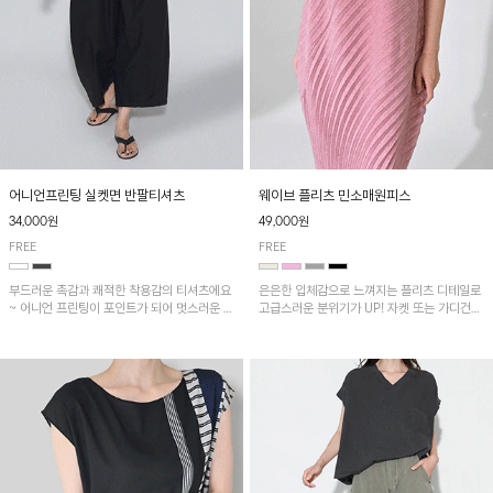
어니언프린팅 실켓면 반팔티셔츠
웨이브 플리츠 민소매원피스
34,000원
49,000원
FREE
FREE
부드러운 촉감과 쾌적한 착용감의 티셔츠에요
은은한 입체감으로 느껴지는 플리츠 디테일로
~ 어니언 프린팅이 포인트가 되어 멋스러운 아
고급스러운 분위기가 UP! 자켓 또는 가디건과
이템!!
같이 매치해도 잘 어울린답니다!