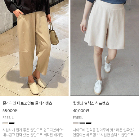
절개라인 다트포인트 쿨배기팬츠
뒷밴딩 슬랙스 하프팬츠
58,000원
40,000원
FREE, L
FREE,L
시원하게 입기 좋은 원단으로 입고되었어요~
사이드에 핀턱을 잡아주어 멋스러운 실루엣이
매끄럽고 탄력 있는 원단으로 제작된 배기팬츠
연출되는 하프팬츠! 시원한 슬랙스 원단으로