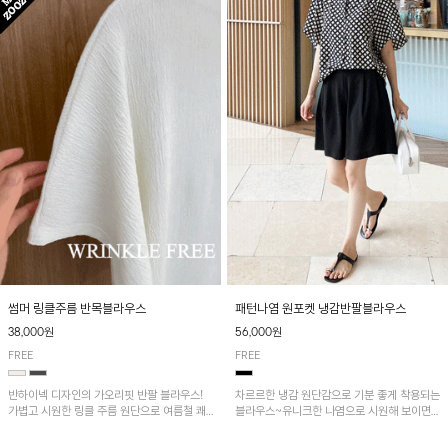
패턴나염 원포켓 냉감반팔블라우스
썸머 링클주름 반목블라우스
56,000원
38,000원
FREE
FREE
차르르한 냉감 원단감으로 기분 좋게 착용되는
반하이넥 디자인의 가오리핏 반팔 블라우스!
블라우스~유니크한 나염으로 시원해 보이면
가볍고 시원한 링클 주름 원단으로 여름철 쾌
서 흐르는 핏이 멋스러운 아이템!
적하게 즐기기 좋은 아이템이에요~