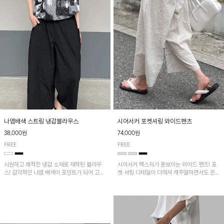
나염배색 스트링 냉감블라우스
시어서커 포켓셔링 와이드팬츠
38,000원
74,000원
FREE
FREE
시원하고 쾌적한 냉감 소재로 제작된 블라우
시어서커 텍스처가 돋보이는 와이드 팬츠! 포
스! 감각적인 나염 배색이 포인트가 되어 고급
켓 셔링 디테일이 더해져 캐주얼하면서도 은은
스럽고 세련된 분위기를 연출하며, 스트링 디
한 포인트를 연출하며, 여유로운 와이드 핏으
테일로 핏 조절이 가능해 다양한 실루엣으로
로 편안하고 멋스러운 실루엣을 완성해 줍니
착용 가능합니다~
다. 가볍고 쾌적한 착용감으로 여름철 데일리
아이템으로 활용하기 좋아요~