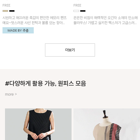
FREE
FREE
시원하고 매끄러운 촉감의 편안한 메모리 팬츠
은은한 비침이 매력적인 오간자 소재의 민소매
예요~멋스러운 사선 핀턱과 볼륨 있는 항아리
블라우스! 가볍고 실키한 텍스처가 고급스러운
핏이 유니크한 아이템!
무드를 더해주며, 벌룬핏 실루엣이 멋스러운
아이템이에요~
더보기
#다양하게 활용 가능, 원피스 모음
more >