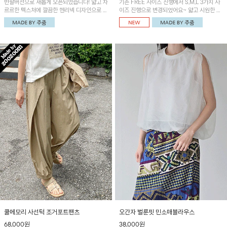
반팔버전으로 새롭게 오픈되었습니다! 얇고 차
기존 FREE 사이즈 진행에서 S,M,L 3가지 사
르르한 텍스처에 깔끔한 헨리넥 디자인으로 제
이즈 진행으로 변경되었어요~ 얇고 시원한 원
작된 블라우스예요~볼륨감있는 소매 셔링과
단으로 제작된 와이드팬츠! 베이직한 디자인으
세련된 나염패턴으로 유니크한 매력 UP!
로 코디 활용도가 높은 아이템이에요~
쿨메모리 사선턱 조거포트팬츠
오간자 벌룬핏 민소매블라우스
68,000원
38,000원