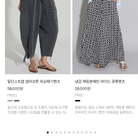
밑단스트랩 썸머코튼 워싱배기팬츠
냉감 헤링본패턴 와이드 큐롯팬츠
58,000원
28,000원
FREE,L
FREE
밑단의 스트랩으로 핏 조절이 가능해 조거팬
찰랑이는 냉감 소재와 세련된 헤링본 패턴이
츠처럼 다양한 스타일을 연출할 수 있는 아
어우러진 와이드 팬츠! 여유로운 실루엣으로
이템! 허리 전체 밴딩과 스트링으로 편안한
활동성이 뛰어나며, 가볍고 시원한 착용감으
착용감이며, 넉넉한 포켓 디테일로 실용성을
로 한여름까지 부담 없이 즐기기 좋은 아이
더했어요~
템입니다.