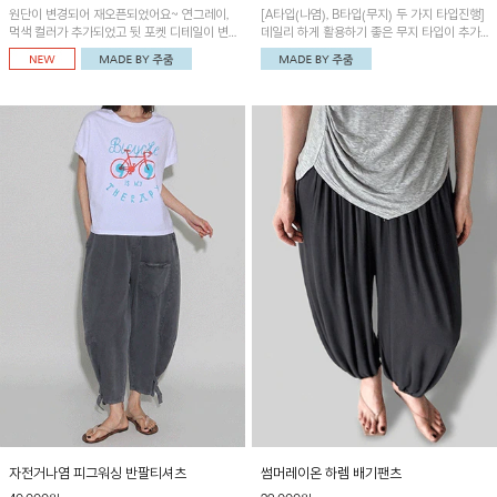
원단이 변경되어 재오픈되었어요~ 연그레이,
[A타입(나염), B타입(무지) 두 가지 타입진행]
먹색 컬러가 추가되었고 뒷 포켓 디테일이 변
데일리 하게 활용하기 좋은 무지 타입이 추가
경되었습니다~가볍고 시원하게 착용되는 배
되었어요~ 볼륨감 있는 항아리핏 실루엣이 유
기통팬츠! 허리밴딩과 여유로운 통으로 편안해
니크하며 포켓디테일이 POINT!
매일 손이 자주 갈 아이템!
자전거나염 피그워싱 반팔티셔츠
썸머레이온 하렘 배기팬츠