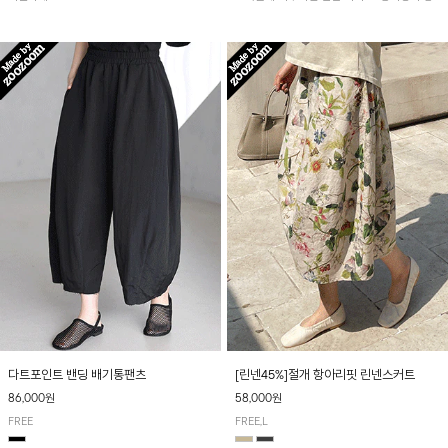
아 여름철 시원하게 착용하기 좋아요~
다트포인트 밴딩 배기통팬츠
[린넨45%]절개 항아리핏 린넨스커트
86,000원
58,000원
FREE
FREE,L