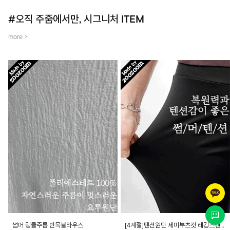
#오직 주줌에서만, 시그니처 ITEM
more >
썸머 링클주름 반목블라우스
[4계절]텐션원단 세미부츠컷 레깅스팬