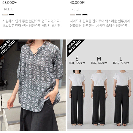
58,000원
40,000원
FREE, L
FREE,L
시원하게 입기 좋은 원단으로 입고되었어요~
사이드에 핀턱을 잡아주어 멋스러운 실루엣이
매끄럽고 탄력 있는 원단으로 제작된 배기팬츠
연출되는 하프팬츠! 시원한 슬랙스 원단으로
입니다! 유니크한 다트절개 포인트가 돋보이며
산뜻하게 입어보실 거예요~
뒷밴딩으로 편안하게~