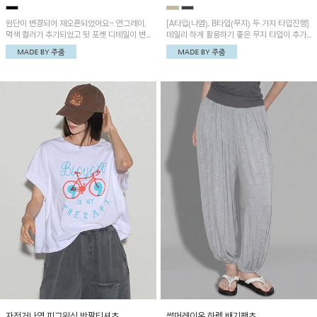
원단이 변경되어 재오픈되었어요~ 연그레이,
[A타입(나염), B타입(무지) 두 가지 타입진행]
먹색 컬러가 추가되었고 뒷 포켓 디테일이 변
데일리 하게 활용하기 좋은 무지 타입이 추가
경되었습니다~가볍고 시원하게 착용되는 배
되었어요~ 볼륨감 있는 항아리핏 실루엣이 유
기통팬츠! 허리밴딩과 여유로운 통으로 편안해
니크하며 포켓디테일이 POINT!
매일 손이 자주 갈 아이템!
자전거나염 피그워싱 반팔티셔츠
썸머레이온 하렘 배기팬츠