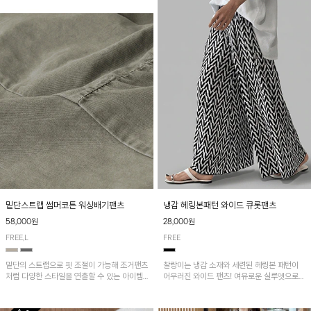
밑단스트랩 썸머코튼 워싱배기팬츠
냉감 헤링본패턴 와이드 큐롯팬츠
58,000원
28,000원
FREE,L
FREE
밑단의 스트랩으로 핏 조절이 가능해 조거팬츠
찰랑이는 냉감 소재와 세련된 헤링본 패턴이
처럼 다양한 스타일을 연출할 수 있는 아이템!
어우러진 와이드 팬츠! 여유로운 실루엣으로
허리 전체 밴딩과 스트링으로 편안한 착용감이
활동성이 뛰어나며, 가볍고 시원한 착용감으로
며, 넉넉한 포켓 디테일로 실용성을 더했어요~
한여름까지 부담 없이 즐기기 좋은 아이템입니
다.