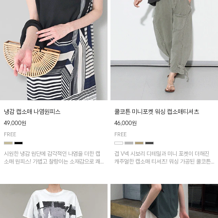
냉감 캡소매 나염원피스
쿨코튼 미니포켓 워싱 캡소매티셔츠
49,000원
46,000원
FREE
FREE
시원한 냉감 원단에 감각적인 나염을 더한 캡
겹 V넥 시보리 디테일과 미니 포켓이 더해진
소매 원피스! 가볍고 찰랑이는 소재감으로 쾌
캐주얼한 캡소매 티셔츠! 워싱 가공된 쿨코튼
적하게 착용되며, 밑단 트임 디테일이 더해져
원단으로 통기성이 좋아 쾌적하게 착용되며 다
활동성을 높였어요~
양한 하의와 매치하기 좋은 아이템입니다~