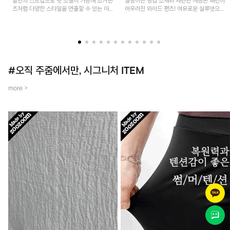
밑단의 스트랩으로 핏 조절이 가능해 조거팬
찰랑이는 냉감 소재와 세련된 헤링본 패턴이
츠처럼 다양한 스타일을 연출할 수 있는 아
어우러진 와이드 팬츠! 여유로운 실루엣으로
이템! 허리 전체 밴딩과 스트링으로 편안한
활동성이 뛰어나며, 가볍고 시원한 착용감으
착용감이며, 넉넉한 포켓 디테일로 실용성을
로 한여름까지 부담 없이 즐기기 좋은 아이
더했어요~
템입니다.
#오직 주줌에서만, 시그니처 ITEM
more >