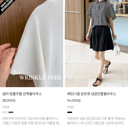
패턴나염 원포켓 냉감반팔블라우스
썸머 링클주름 반목블라우스
56,000원
38,000원
FREE
FREE
차르르한 냉감 원단감으로 기분 좋게 착용되는
반하이넥 디자인의 가오리핏 반팔 블라우스!
블라우스~유니크한 나염으로 시원해 보이면
가볍고 시원한 링클 주름 원단으로 여름철 쾌
서 흐르는 핏이 멋스러운 아이템!
적하게 즐기기 좋은 아이템이에요~