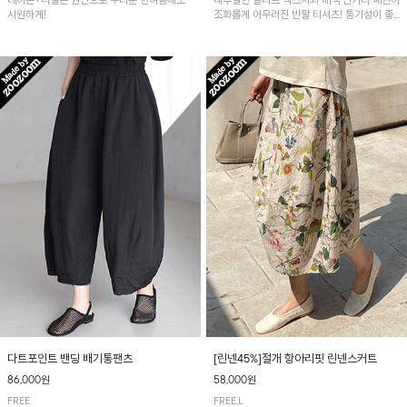
레이온+나일론 원단으로 무더운 한여름에도
내추럴한 슬라브 텍스처와 배색 단가라 패턴이
시원하게!
조화롭게 어우러진 반팔 티셔츠! 통기성이 좋
아 여름철 시원하게 착용하기 좋아요~
다트포인트 밴딩 배기통팬츠
[린넨45%]절개 항아리핏 린넨스커트
86,000원
58,000원
FREE
FREE,L