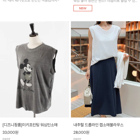
지! 세미 배기핏으로 편안한 착용감까지~
축성 좋아 짱편한 팬츠!! 데일리로 즐길 수 있
는 기본 컬러들로 준비했어요~
[디즈니정품]미키프린팅 워싱민소매
내추럴 드롭라인 캡소매블라우스
33,000원
28,000원
FREE
FREE