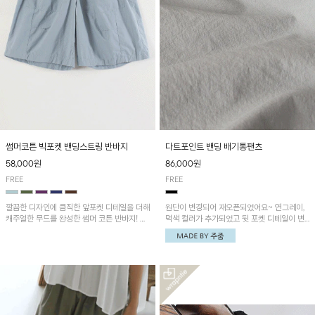
썸머코튼 빅포켓 밴딩스트링 반바지
다트포인트 밴딩 배기통팬츠
58,000원
86,000원
FREE
FREE
깔끔한 디자인에 큼직한 앞포켓 디테일을 더해
원단이 변경되어 재오픈되었어요~ 연그레이,
캐주얼한 무드를 완성한 썸머 코튼 반바지! 허
먹색 컬러가 추가되었고 뒷 포켓 디테일이 변
리 밴딩과 스트링으로 편안한 핏을 연출하며,
경되었습니다~가볍고 시원하게 착용되는 배
가볍고 쾌적한 착용감으로 여름 시즌 내내 데
기통팬츠! 허리밴딩과 여유로운 통으로 편안해
일리 하게 활용하기 좋아요~
매일 손이 자주 갈 아이템!