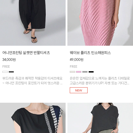
어니언프린팅 실켓면 반팔티셔츠
웨이브 플리츠 민소매원피스
34,000원
49,000원
FREE
FREE
부드러운 촉감과 쾌적한 착용감의 티셔츠에요
은은한 입체감으로 느껴지는 플리츠 디테일로
~ 어니언 프린팅이 포인트가 되어 멋스러운 아
고급스러운 분위기가 UP! 자켓 또는 가디건과
이템!!
같이 매치해도 잘 어울린답니다!