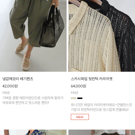
냉감메모리 배기팬츠
스카시짜임 뒷핀턱 카라자켓
42,000원
64,000원
FREE
FREE
가벼운 경량 메모리원단으로 시원하며 밑위가
여유로워 편안하고 멋스러운 팬츠!!
유니크한 짜임의 카라자켓이에요~언발란스한
기장과 뒷핀턱라인으로 멋스럽게 연출돼요!