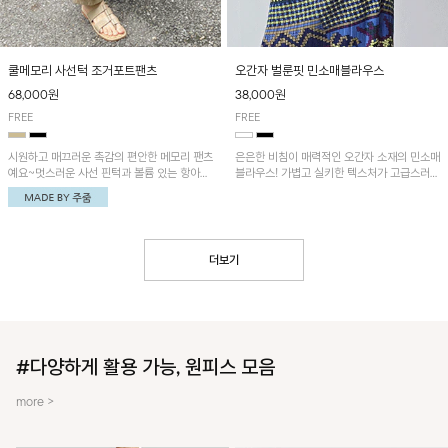
쿨메모리 사선턱 조거포트팬츠
오간자 벌룬핏 민소매블라우스
68,000원
38,000원
FREE
FREE
시원하고 매끄러운 촉감의 편안한 메모리 팬츠
은은한 비침이 매력적인 오간자 소재의 민소매
예요~멋스러운 사선 핀턱과 볼륨 있는 항아리
블라우스! 가볍고 실키한 텍스처가 고급스러운
핏이 유니크한 아이템!
무드를 더해주며, 벌룬핏 실루엣이 멋스러운
아이템이에요~
더보기
#다양하게 활용 가능, 원피스 모음
more >