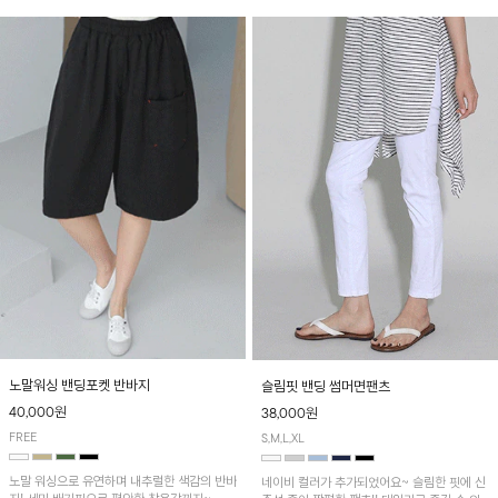
노말워싱 밴딩포켓 반바지
슬림핏 밴딩 썸머면팬츠
40,000원
38,000원
FREE
S,M,L,XL
노말 워싱으로 유연하며 내추럴한 색감의 반바
네이비 컬러가 추가되었어요~ 슬림한 핏에 신