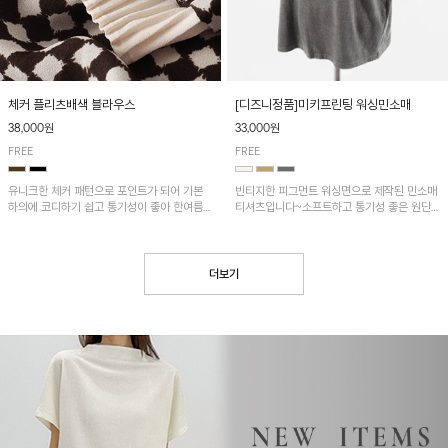
[디즈니정품]미키프린팅 워싱민소매
체커 플리츠배색 블라우스
33,000원
38,000원
FREE
FREE
빈티지한 피그먼트 워싱면으로 제작된 민소매
유니크한 체커 패턴으로 포인트가 되어 기본
티셔츠입니다~소프트하고 통기성 좋은 원단
하의에 코디하기 쉽고 통기성이 좋아 한여름에
으로 편안하면서 유니크한 프린팅이 POINT!
도 시원하게 착용하기 좋답니다~
더보기