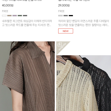
40,000원
29,000원
FREE
FREE
내추럴한 피그먼트 워싱감이 더해져 빈티지하
허리와 밑단 밴딩의 자연스러운 주름 디테일이
고 멋스러운 무드를 연출해 주는 티셔츠! 편안
멋스러운 핏을 연출하는 팬츠! 찰랑이는 레이
한 루즈핏으로 여유롭게 착용하기 좋은 아이템
온 소재로 가볍고 시원하게 착용되며, 여유로
이에요~
운 실루엣으로 활동성이 좋아 데일리 하게 즐
기기 좋은 아이템입니다~