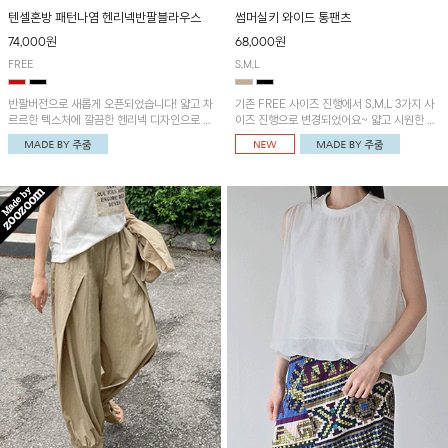
텐셀혼방 패턴나염 헨리넥반팔블라우스
썸머실키 와이드 통팬츠
74,000원
68,000원
FREE
S,M,L
반팔버전으로 새롭게 오픈되었습니다! 얇고 차
기존 FREE 사이즈 진행에서 S,M,L 3가지 사
르르한 텍스처에 깔끔한 헨리넥 디자인으로 제
이즈 진행으로 변경되었어요~ 얇고 시원한 원
작된 블라우스예요~볼륨감있는 소매 셔링과
단으로 제작된 와이드팬츠! 베이직한 디자인으
세련된 나염패턴으로 유니크한 매력 UP!
로 코디 활용도가 높은 아이템이에요~