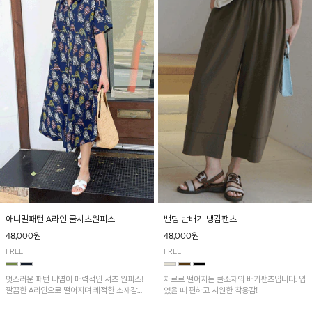
애니멀패턴 A라인 쿨셔츠원피스
밴딩 반배기 냉감팬츠
48,000원
48,000원
FREE
FREE
멋스러운 패턴 나염이 매력적인 셔츠 원피스!
차르르 떨어지는 쿨소재의 배기팬츠입니다. 입
깔끔한 A라인으로 떨어지며 쾌적한 소재감으
었을 때 편하고 시원한 착용감!
로 산뜻하게 착용돼요~