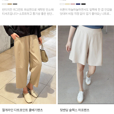
빈티지한 피그먼트 워싱면으로 제작된 민소매
쉬폰이 하늘하늘하면서도 앞쪽에 한 겹 안감을
티셔츠입니다~소프트하고 통기성 좋은 원단
덧대어 비침 걱정 없이 입기 좋아요:) 니트로
으로 편안하면서 유니크한 프린팅이 POINT!
배색된 어깨 캡소매가 자연스럽게 감싸주어 세
련된 무드를 연출 해준답니다~
절개라인 다트포인트 쿨배기팬츠
뒷밴딩 슬랙스 하프팬츠