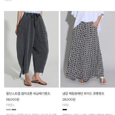
밑단스트랩 썸머코튼 워싱배기팬츠
냉감 헤링본패턴 와이드 큐롯팬츠
58,000원
28,000원
FREE,L
FREE