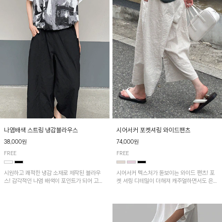
나염배색 스트링 냉감블라우스
시어서커 포켓셔링 와이드팬츠
38,000원
74,000원
FREE
FREE
시원하고 쾌적한 냉감 소재로 제작된 블라우
시어서커 텍스처가 돋보이는 와이드 팬츠! 포
스! 감각적인 나염 배색이 포인트가 되어 고급
켓 셔링 디테일이 더해져 캐주얼하면서도 은은
스럽고 세련된 분위기를 연출하며, 스트링 디
한 포인트를 연출하며, 여유로운 와이드 핏으
테일로 핏 조절이 가능해 다양한 실루엣으로
로 편안하고 멋스러운 실루엣을 완성해 줍니
착용 가능합니다~
다. 가볍고 쾌적한 착용감으로 여름철 데일리
아이템으로 활용하기 좋아요~