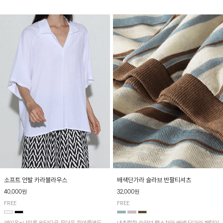
소프트 언발 카라블라우스
배색단가라 슬라브 반팔티셔츠
40,000원
32,000원
FREE
FREE