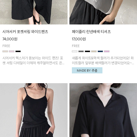
시어서커 포켓셔링 와이드팬츠
페이즐리 린넨배색 티셔츠
74,000원
17,000원
FREE
FREE
시어서커 텍스처가 돋보이는 와이드 팬츠! 포
새롭게 화이트&먹색 컬러가 추가되었어요! 화
켓 셔링 디테일이 더해져 캐주얼하면서도 은은
이트컬러 앞부분 배색컬러가 변경되었어요~
한 포인트를 연출하며, 여유로운 와이드 핏으
중앙 린넨배색으로 유니크하면서 페이즐리 패
로 편안하고 멋스러운 실루엣을 완성해 줍니
턴으로 감각적인 분위기를 연출이 가능한 티셔
다. 가볍고 쾌적한 착용감으로 여름철 데일리
츠!
아이템으로 활용하기 좋아요~