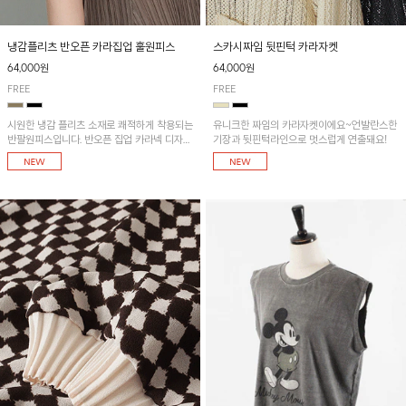
냉감플리츠 반오픈 카라집업 훌원피스
스카시짜임 뒷핀턱 카라자켓
64,000원
64,000원
FREE
FREE
시원한 냉감 플리츠 소재로 쾌적하게 착용되는
유니크한 짜임의 카라자켓이에요~언발란스한
반팔원피스입니다. 반오픈 집업 카라넥 디자인
기장과 뒷핀턱라인으로 멋스럽게 연출돼요!
이 깔끔한 포인트를 더해주며, 자연스럽게 퍼
지는 훌 실루엣이 여성스러운 분위기를 연출해
줘요~