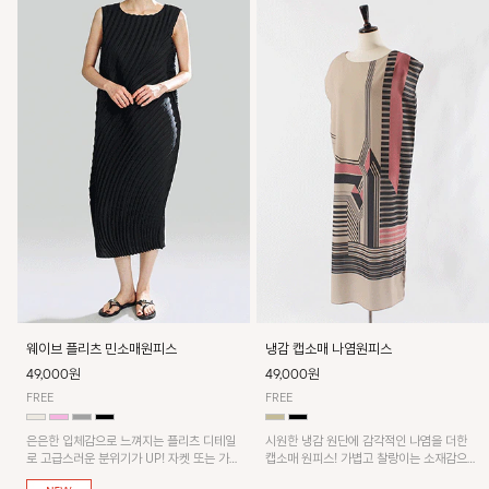
웨이브 플리츠 민소매원피스
냉감 캡소매 나염원피스
49,000원
49,000원
FREE
FREE
은은한 입체감으로 느껴지는 플리츠 디테일
시원한 냉감 원단에 감각적인 나염을 더한
로 고급스러운 분위기가 UP! 자켓 또는 가디
캡소매 원피스! 가볍고 찰랑이는 소재감으로
건과 같이 매치해도 잘 어울린답니다!
쾌적하게 착용되며, 밑단 트임 디테일이 더해