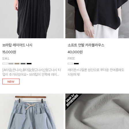
브라탑 레이어드 나시
소프트 언발 카라블라우스
15,000원
40,000원
S,M,L
FREE
[A타입(끈나시),B타입(망고나시)]망고나시 타
레이온+나일론 원단으로 무더운 한여름에도
입이 추가되었어요~ 브라탑이 안쪽에 레이어
시원하게!
드 되어 실용적인 나시!