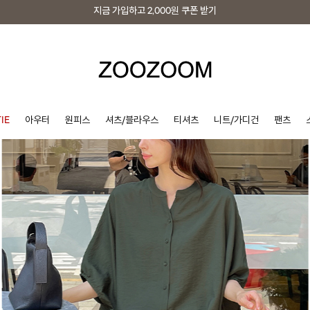
지금 가입하고
2,000원
쿠폰 받기
지금 가입하고
2,000원
쿠폰 받기
IE
아우터
원피스
셔츠/블라우스
티셔츠
니트/가디건
팬츠