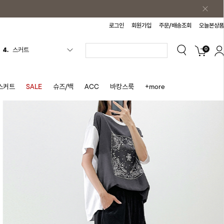
로그인
회원가입
주문/배송조회
오늘본상품
0
5.
반바지
6.
여름티
7.
가디건
스커트
SALE
슈즈/백
ACC
바캉스룩
+more
8.
셔츠
9.
청치마
10.
바스락원피스
1.
원피스
2.
블라우스
3.
나시
4.
스커트