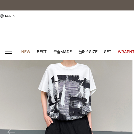
KOR
NEW
BEST
주줌MADE
플러스SIZE
SET
WRAPNT