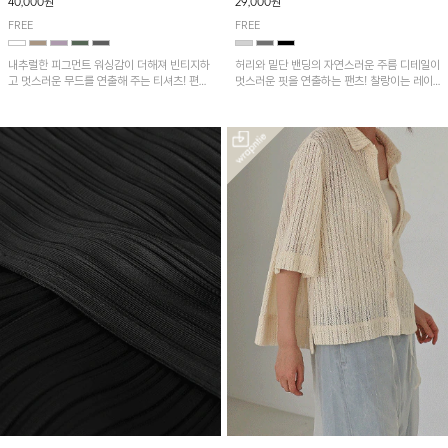
40,000원
29,000원
FREE
FREE
내추럴한 피그먼트 워싱감이 더해져 빈티지하
허리와 밑단 밴딩의 자연스러운 주름 디테일이
고 멋스러운 무드를 연출해 주는 티셔츠! 편안
멋스러운 핏을 연출하는 팬츠! 찰랑이는 레이
한 루즈핏으로 여유롭게 착용하기 좋은 아이템
온 소재로 가볍고 시원하게 착용되며, 여유로
이에요~
운 실루엣으로 활동성이 좋아 데일리 하게 즐
기기 좋은 아이템입니다~