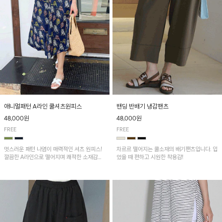
애니멀패턴 A라인 쿨셔츠원피스
밴딩 반배기 냉감팬츠
48,000원
48,000원
FREE
FREE
멋스러운 패턴 나염이 매력적인 셔츠 원피스!
차르르 떨어지는 쿨소재의 배기팬츠입니다. 입
깔끔한 A라인으로 떨어지며 쾌적한 소재감으
었을 때 편하고 시원한 착용감!
로 산뜻하게 착용돼요~