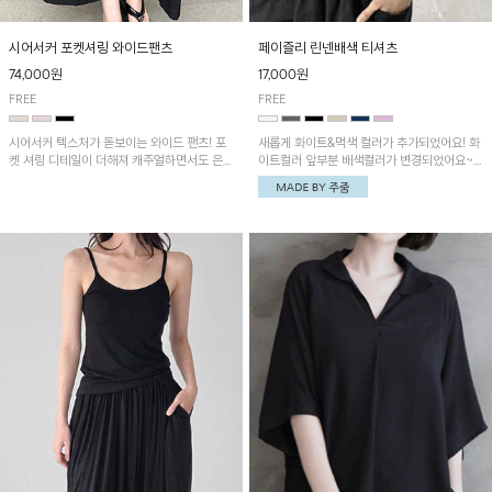
시어서커 포켓셔링 와이드팬츠
페이즐리 린넨배색 티셔츠
74,000원
17,000원
FREE
FREE
시어서커 텍스처가 돋보이는 와이드 팬츠! 포
새롭게 화이트&먹색 컬러가 추가되었어요! 화
켓 셔링 디테일이 더해져 캐주얼하면서도 은은
이트컬러 앞부분 배색컬러가 변경되었어요~
한 포인트를 연출하며, 여유로운 와이드 핏으
중앙 린넨배색으로 유니크하면서 페이즐리 패
로 편안하고 멋스러운 실루엣을 완성해 줍니
턴으로 감각적인 분위기를 연출이 가능한 티셔
다. 가볍고 쾌적한 착용감으로 여름철 데일리
츠!
아이템으로 활용하기 좋아요~