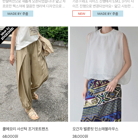
반팔버전으로 새롭게 오픈되었습니다! 얇고 차
기존 FREE 사이즈 진행에서 S,M,L 3가지 사
르르한 텍스처에 깔끔한 헨리넥 디자인으로 제
이즈 진행으로 변경되었어요~ 얇고 시원한 원
작된 블라우스예요~볼륨감있는 소매 셔링과
단으로 제작된 와이드팬츠! 베이직한 디자인으
세련된 나염패턴으로 유니크한 매력 UP!
로 코디 활용도가 높은 아이템이에요~
쿨메모리 사선턱 조거포트팬츠
오간자 벌룬핏 민소매블라우스
68,000원
38,000원