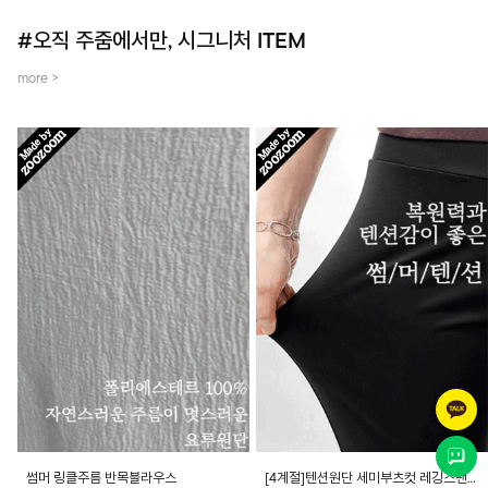
#오직 주줌에서만, 시그니처 ITEM
more >
썸머 링클주름 반목블라우스
[4계절]텐션원단 세미부츠컷 레깅스팬