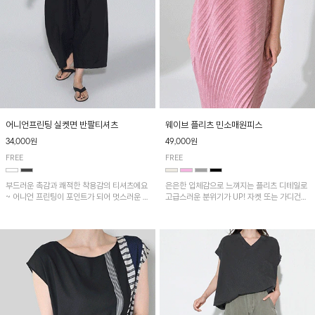
어니언프린팅 실켓면 반팔티셔츠
웨이브 플리츠 민소매원피스
34,000원
49,000원
FREE
FREE
부드러운 촉감과 쾌적한 착용감의 티셔츠에요
은은한 입체감으로 느껴지는 플리츠 디테일로
~ 어니언 프린팅이 포인트가 되어 멋스러운 아
고급스러운 분위기가 UP! 자켓 또는 가디건과
이템!!
같이 매치해도 잘 어울린답니다!