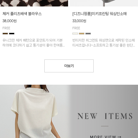
[디즈니정품]미키프린팅 워싱민소매
체커 플리츠배색 블라우스
33,000원
38,000원
FREE
FREE
빈티지한 피그먼트 워싱면으로 제작된 민소매
유니크한 체커 패턴으로 포인트가 되어 기본
티셔츠입니다~소프트하고 통기성 좋은 원단
하의에 코디하기 쉽고 통기성이 좋아 한여름에
으로 편안하면서 유니크한 프린팅이 POINT!
도 시원하게 착용하기 좋답니다~
더보기