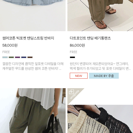
썸머코튼 빅포켓 밴딩스트링 반바지
다트포인트 밴딩 배기통팬츠
58,000원
86,000원
FREE
FREE
깔끔한 디자인에 큼직한 앞포켓 디테일을 더해
원단이 변경되어 재오픈되었어요~ 연그레이,
캐주얼한 무드를 완성한 썸머 코튼 반바지! 허
먹색 컬러가 추가되었고 뒷 포켓 디테일이 변
리 밴딩과 스트링으로 편안한 핏을 연출하며,
경되었습니다~가볍고 시원하게 착용되는 배
가볍고 쾌적한 착용감으로 여름 시즌 내내 데
기통팬츠! 허리밴딩과 여유로운 통으로 편안해
일리 하게 활용하기 좋아요~
매일 손이 자주 갈 아이템!