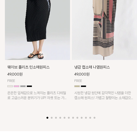
웨이브 플리츠 민소매원피스
냉감 캡소매 나염원피스
49,000원
49,000원
FREE
FREE
은은한 입체감으로 느껴지는 플리츠 디테일
시원한 냉감 원단에 감각적인 나염을 더한
로 고급스러운 분위기가 UP! 자켓 또는 가디
캡소매 원피스! 가볍고 찰랑이는 소재감으로
건과 같이 매치해도 잘 어울린답니다!
쾌적하게 착용되며, 밑단 트임 디테일이 더해
져 활동성을 높였어요~