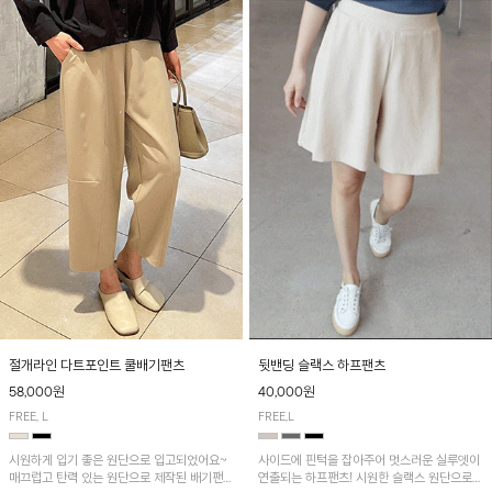
절개라인 다트포인트 쿨배기팬츠
뒷밴딩 슬랙스 하프팬츠
58,000원
40,000원
FREE, L
FREE,L
시원하게 입기 좋은 원단으로 입고되었어요~
사이드에 핀턱을 잡아주어 멋스러운 실루엣이
매끄럽고 탄력 있는 원단으로 제작된 배기팬츠
연출되는 하프팬츠! 시원한 슬랙스 원단으로