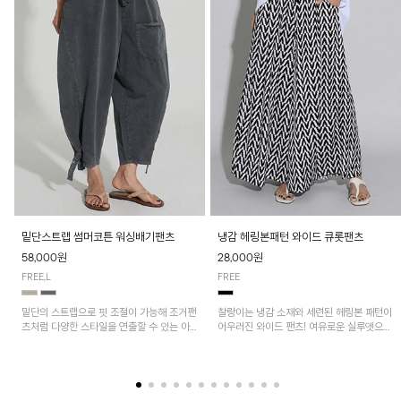
밑단스트랩 썸머코튼 워싱배기팬츠
냉감 헤링본패턴 와이드 큐롯팬츠
58,000원
28,000원
FREE,L
FREE
밑단의 스트랩으로 핏 조절이 가능해 조거팬
찰랑이는 냉감 소재와 세련된 헤링본 패턴이
츠처럼 다양한 스타일을 연출할 수 있는 아
어우러진 와이드 팬츠! 여유로운 실루엣으로
이템! 허리 전체 밴딩과 스트링으로 편안한
활동성이 뛰어나며, 가볍고 시원한 착용감으
착용감이며, 넉넉한 포켓 디테일로 실용성을
로 한여름까지 부담 없이 즐기기 좋은 아이
더했어요~
템입니다.