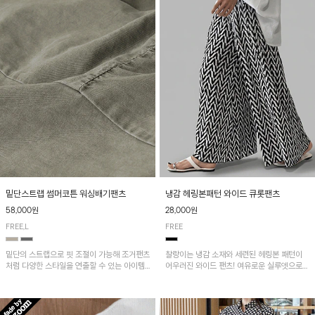
밑단스트랩 썸머코튼 워싱배기팬츠
냉감 헤링본패턴 와이드 큐롯팬츠
58,000원
28,000원
FREE,L
FREE
밑단의 스트랩으로 핏 조절이 가능해 조거팬츠
찰랑이는 냉감 소재와 세련된 헤링본 패턴이
처럼 다양한 스타일을 연출할 수 있는 아이템!
어우러진 와이드 팬츠! 여유로운 실루엣으로
허리 전체 밴딩과 스트링으로 편안한 착용감이
활동성이 뛰어나며, 가볍고 시원한 착용감으로
며, 넉넉한 포켓 디테일로 실용성을 더했어요~
한여름까지 부담 없이 즐기기 좋은 아이템입니
다.