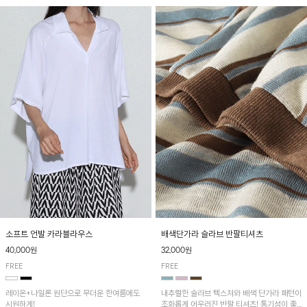
소프트 언발 카라블라우스
배색단가라 슬라브 반팔티셔츠
40,000원
32,000원
FREE
FREE
레이온+나일론 원단으로 무더운 한여름에도
내추럴한 슬라브 텍스처와 배색 단가라 패턴이
시원하게!
조화롭게 어우러진 반팔 티셔츠! 통기성이 좋