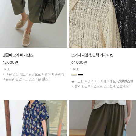
냉감메모리 배기팬츠
스카시짜임 뒷핀턱 카라자켓
42,000원
64,000원
FREE
FREE
가벼운 경량 메모리원단으로 시원하며 밑위가
여유로워 편안하고 멋스러운 팬츠!!
유니크한 짜임의 카라자켓이에요~언발란스한
기장과 뒷핀턱라인으로 멋스럽게 연출돼요!