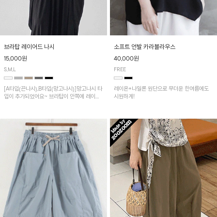
브라탑 레이어드 나시
소프트 언발 카라블라우스
15,000원
40,000원
S,M,L
FREE
[A타입(끈나시),B타입(망고나시)]망고나시 타
레이온+나일론 원단으로 무더운 한여름에도
입이 추가되었어요~ 브라탑이 안쪽에 레이어
시원하게!
드 되어 실용적인 나시!