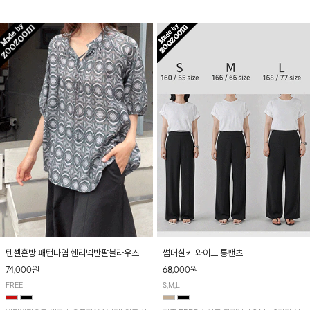
입니다! 유니크한 다트절개 포인트가 돋보이며
산뜻하게 입어보실 거예요~
뒷밴딩으로 편안하게~
텐셀혼방 패턴나염 헨리넥반팔블라우스
썸머실키 와이드 통팬츠
74,000원
68,000원
FREE
S,M,L