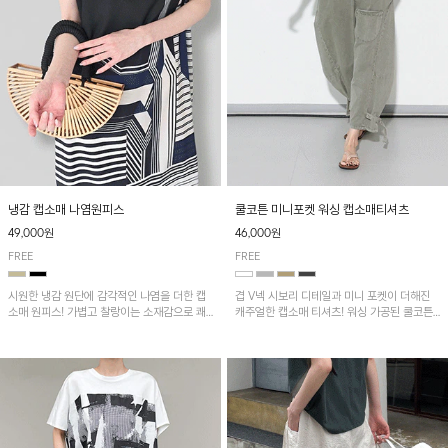
냉감 캡소매 나염원피스
쿨코튼 미니포켓 워싱 캡소매티셔츠
49,000원
46,000원
FREE
FREE
시원한 냉감 원단에 감각적인 나염을 더한 캡
겹 V넥 시보리 디테일과 미니 포켓이 더해진
소매 원피스! 가볍고 찰랑이는 소재감으로 쾌
캐주얼한 캡소매 티셔츠! 워싱 가공된 쿨코튼
적하게 착용되며, 밑단 트임 디테일이 더해져
원단으로 통기성이 좋아 쾌적하게 착용되며 다
활동성을 높였어요~
양한 하의와 매치하기 좋은 아이템입니다~