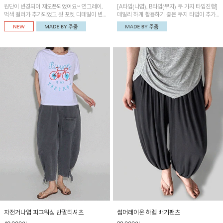
원단이 변경되어 재오픈되었어요~ 연그레이,
[A타입(나염), B타입(무지) 두 가지 타입진행]
먹색 컬러가 추가되었고 뒷 포켓 디테일이 변
데일리 하게 활용하기 좋은 무지 타입이 추가
경되었습니다~가볍고 시원하게 착용되는 배
되었어요~ 볼륨감 있는 항아리핏 실루엣이 유
기통팬츠! 허리밴딩과 여유로운 통으로 편안해
니크하며 포켓디테일이 POINT!
매일 손이 자주 갈 아이템!
자전거나염 피그워싱 반팔티셔츠
썸머레이온 하렘 배기팬츠