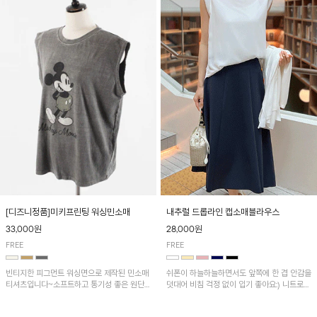
[디즈니정품]미키프린팅 워싱민소매
내추럴 드롭라인 캡소매블라우스
33,000원
28,000원
FREE
FREE
빈티지한 피그먼트 워싱면으로 제작된 민소매
쉬폰이 하늘하늘하면서도 앞쪽에 한 겹 안감을
티셔츠입니다~소프트하고 통기성 좋은 원단
덧대어 비침 걱정 없이 입기 좋아요:) 니트로
으로 편안하면서 유니크한 프린팅이 POINT!
배색된 어깨 캡소매가 자연스럽게 감싸주어 세
련된 무드를 연출 해준답니다~