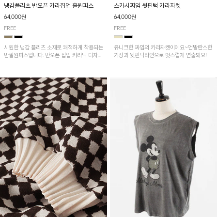
냉감플리츠 반오픈 카라집업 훌원피스
스카시짜임 뒷핀턱 카라자켓
64,000원
64,000원
FREE
FREE
시원한 냉감 플리츠 소재로 쾌적하게 착용되는
유니크한 짜임의 카라자켓이에요~언발란스한
반팔원피스입니다. 반오픈 집업 카라넥 디자인
기장과 뒷핀턱라인으로 멋스럽게 연출돼요!
이 깔끔한 포인트를 더해주며, 자연스럽게 퍼
지는 훌 실루엣이 여성스러운 분위기를 연출해
줘요~