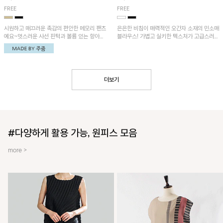
FREE
FREE
시원하고 매끄러운 촉감의 편안한 메모리 팬츠
은은한 비침이 매력적인 오간자 소재의 민소매
예요~멋스러운 사선 핀턱과 볼륨 있는 항아리
블라우스! 가볍고 실키한 텍스처가 고급스러운
핏이 유니크한 아이템!
무드를 더해주며, 벌룬핏 실루엣이 멋스러운
아이템이에요~
더보기
#다양하게 활용 가능, 원피스 모음
more >