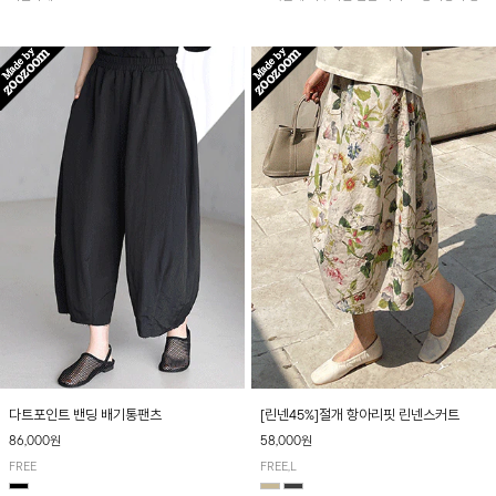
아 여름철 시원하게 착용하기 좋아요~
다트포인트 밴딩 배기통팬츠
[린넨45%]절개 항아리핏 린넨스커트
86,000원
58,000원
FREE
FREE,L