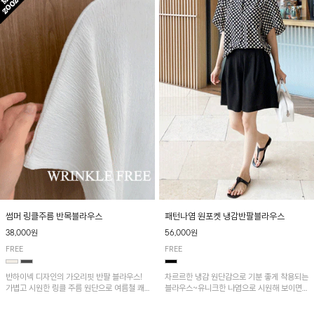
패턴나염 원포켓 냉감반팔블라우스
썸머 링클주름 반목블라우스
56,000원
38,000원
FREE
FREE
차르르한 냉감 원단감으로 기분 좋게 착용되는
반하이넥 디자인의 가오리핏 반팔 블라우스!
블라우스~유니크한 나염으로 시원해 보이면
가볍고 시원한 링클 주름 원단으로 여름철 쾌
서 흐르는 핏이 멋스러운 아이템!
적하게 즐기기 좋은 아이템이에요~