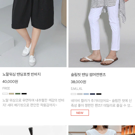
노말워싱 밴딩포켓 반바지
슬림핏 밴딩 썸머면팬츠
40,000원
38,000원
FREE
S,M,L,XL
노말 워싱으로 유연하며 내추럴한 색감의 반바
네이비 컬러가 추가되었어요~ 슬림한 핏에 신
지! 세미 배기핏으로 편안한 착용감까지~
축성 좋아 짱편한 팬츠!! 데일리로 즐길 수 있
는 기본 컬러들로 준비했어요~