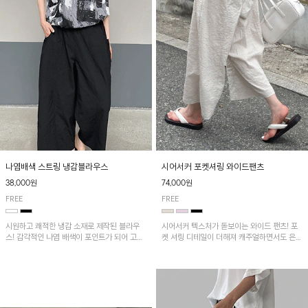
나염배색 스트링 냉감블라우스
시어서커 포켓셔링 와이드팬츠
38,000원
74,000원
FREE
FREE
시원하고 쾌적한 냉감 소재로 제작된 블라우
시어서커 텍스처가 돋보이는 와이드 팬츠! 포
스! 감각적인 나염 배색이 포인트가 되어 고급
켓 셔링 디테일이 더해져 캐주얼하면서도 은은
스럽고 세련된 분위기를 연출하며, 스트링 디
한 포인트를 연출하며, 여유로운 와이드 핏으
테일로 핏 조절이 가능해 다양한 실루엣으로
로 편안하고 멋스러운 실루엣을 완성해 줍니
착용 가능합니다~
다. 가볍고 쾌적한 착용감으로 여름철 데일리
아이템으로 활용하기 좋아요~