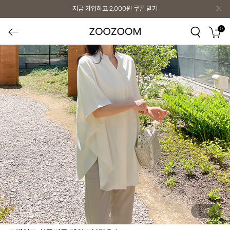
지금 가입하고
2,000원
쿠폰 받기
0
1
/
7