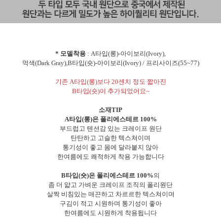
* 모델착용
: A타입(롱)-아이보리(Ivory),
먹색(Dark Gray),B타입(숏)-아이보리(Ivory) / 프리사이즈(55~77)
기존 A타입(롱)보다 20센치 정도 짧아진
B타입(숏)이 추가되었어요~
소재TIP
A타입(롱)은 폴리에스테르 100%
부드럽고 텐션감 있는 크레이프 원단
탄탄하고 고슬한 텍스쳐이며
통기성이 좋고 몸에 달라붙지 않아
한여름에도 쾌적하게 착용 가능합니다
B타입(숏)은 폴리에스테르 100%
의
좀 더 얇고 가벼운 크레이프 조직의 폴리원단
살짝 비침있는 매끈하고 차르르한 텍스쳐이며
구김이 적고 시원하며 통기성이 좋아
한여름에도 시원하게 착용됩니다