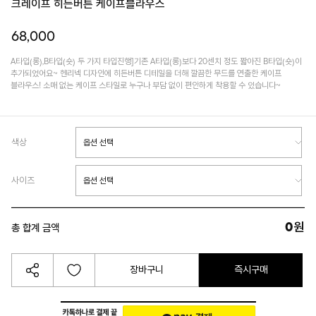
크레이프 히든버튼 케이프블라우스
68,000
A타입(롱),B타입(숏) 두 가지 타입진행]기존 A타입(롱)보다 20센치 정도 짧아진 B타입(숏)이
추가되었어요~ 헨리넥 디자인에 히든버튼 디테일을 더해 깔끔한 무드를 연출한 케이프
블라우스! 소매 없는 케이프 스타일로 누구나 부담 없이 편안하게 착용할 수 있습니다~
색상
사이즈
0
원
총 합계 금액
장바구니
즉시구매