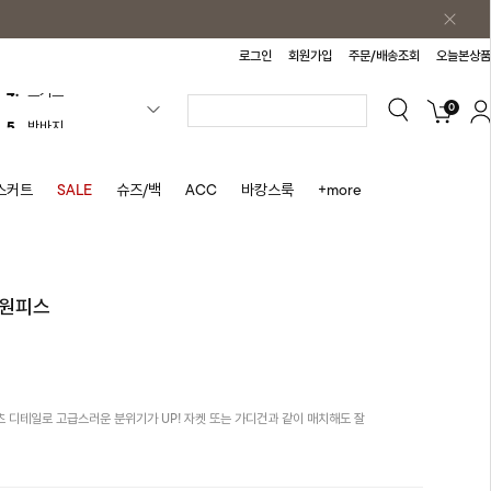
로그인
회원가입
주문/배송조회
오늘본상품
0
5.
반바지
6.
여름티
7.
가디건
스커트
SALE
슈즈/백
ACC
바캉스룩
+more
8.
셔츠
9.
청치마
10.
바스락원피스
매원피스
1.
원피스
2.
블라우스
3.
나시
 디테일로 고급스러운 분위기가 UP! 자켓 또는 가디건과 같이 매치해도 잘
4.
스커트