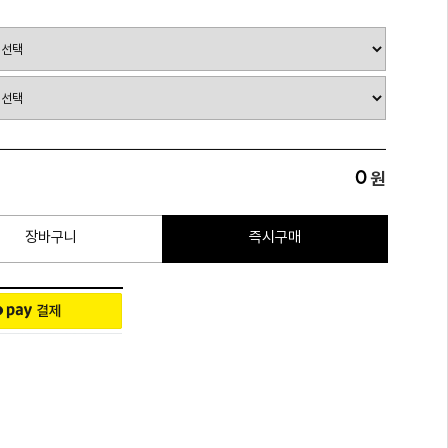
0
원
장바구니
즉시구매