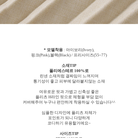
* 모델착용
: 아이보리(Ivory),
핑크(Pink),블랙(Black) / 프리사이즈(55~77)
소재TIP
폴리에스테르 100%로
린넨 소재처럼 결짜임이 느껴지며
통기성이 좋고 피부에 달라붙지않는 소재
여유로운 핏과 가볍고 신축성 좋은
플리츠 H라인 핏으로 체형을 부담 없이
커버해주어 누구나 편안하게 착용하실 수 있습니다^^
심플한 디자인에 플리츠 자체가
포인트가 되니 다양하게
코디하기 유용할거에요~
사이즈TIP