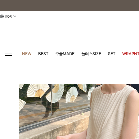
KOR
NEW
BEST
주줌MADE
플러스SIZE
SET
WRAPNT