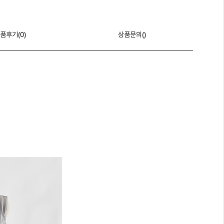
품후기(
0
)
상품문의()