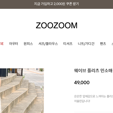
지금 가입하고
2,000원
쿠폰 받기
지금 가입하고
2,000원
쿠폰 받기
IE
아우터
원피스
셔츠/블라우스
티셔츠
니트/가디건
팬츠
웨이브 플리츠 민소
49,000
은은한 입체감으로 느껴지는 플리츠
어울린답니다!