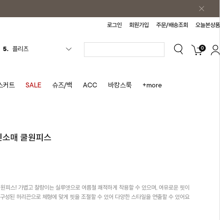
로그인
회원가입
주문/배송조회
오늘본상품
0
5.
플리츠
6.
나시원피스
7.
치마반바지
스커트
SALE
슈즈/백
ACC
바캉스룩
+more
8.
바지
9.
조끼
10.
자켓
 민소매 쿨원피스
1.
원피스
2.
블라우스
3.
나시
 원피스! 가볍고 찰랑이는 실루엣으로 여름철 쾌적하게 착용할 수 있으며, 여유로운 핏이
4.
티셔츠
 구성된 허리끈으로 체형에 맞게 핏을 조절할 수 있어 다양한 스타일을 연출할 수 있어요