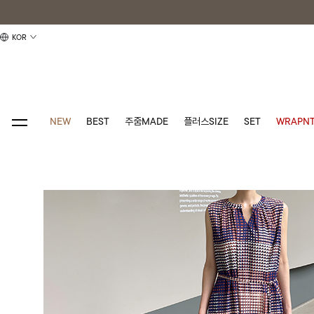
KOR
NEW
BEST
주줌MADE
플러스SIZE
SET
WRAPNT