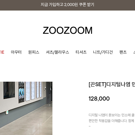
지금 가입하고
2,000원
쿠폰 받기
지금 가입하고
2,000원
쿠폰 받기
IE
아우터
원피스
셔츠/블라우스
티셔츠
니트/가디건
팬츠
[끈SET]디지털나염
128,000
디지털 나염이 돋보이는 민소매 쿨
편안한 착용감을 더해줍니다. 함께
~