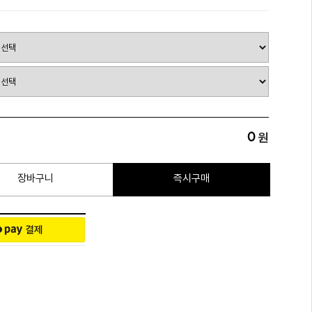
0
원
장바구니
즉시구매