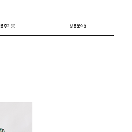
품후기(
0
)
상품문의()