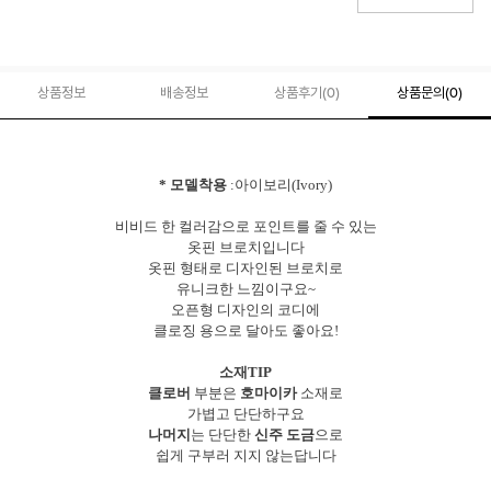
상품정보
배송정보
상품후기(
0
)
상품문의
(0)
* 모델착용
:아이보리(Ivory)
비비드 한 컬러감으로 포인트를 줄 수 있는
옷핀 브로치입니다
옷핀 형태로 디자인된 브로치로
유니크한 느낌이구요~
오픈형 디자인의 코디에
클로징 용으로 달아도 좋아요!
소재TIP
클로버
부분은
호마이카
소재로
가볍고 단단하구요
나머지
는 단단한
신주 도금
으로
쉽게 구부러 지지 않는답니다