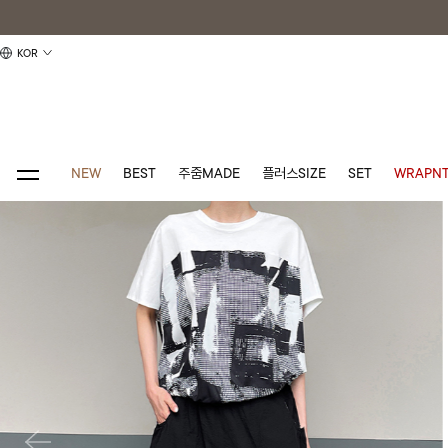
KOR
NEW
BEST
주줌MADE
플러스SIZE
SET
WRAPNT