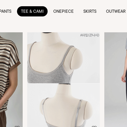
PANTS
TEE & CAMI
ONEPIECE
SKIRTS
OUTWEAR