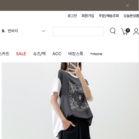
로그인
회원가입
주문/배송조회
오늘본상품
5.
반바지
0
6.
여름티
7.
가디건
8.
셔츠
스커트
SALE
슈즈/백
ACC
바캉스룩
+more
9.
청치마
10.
바스락원피스
1.
원피스
2.
블라우스
3.
나시
4.
스커트