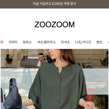
지금 가입하고
2,000원
쿠폰 받기
지금 가입하고
2,000원
쿠폰 받기
IE
아우터
원피스
셔츠/블라우스
티셔츠
니트/가디건
팬츠