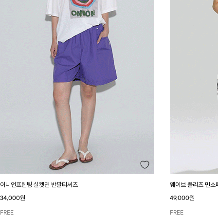
어니언프린팅 실켓면 반팔티셔츠
웨이브 플리츠 민소
34,000원
49,000원
FREE
FREE