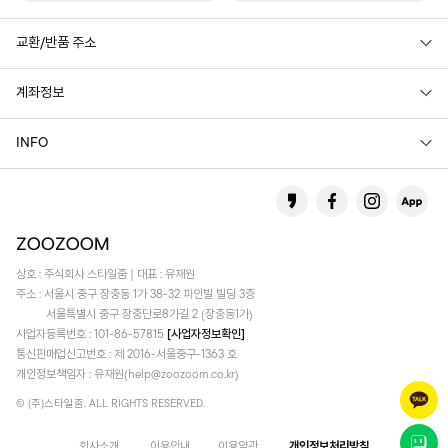
교환/반품 주소
계좌정보
INFO
상호 : 주식회사 스타일줌 | 대표 : 유재원
주소 : 서울시 중구 장충동 1가 38-32 파인빌 빌딩 3층
서울특별시 중구 장충단로8가길 2 (장충동1가)
사업자등록번호 : 101-86-57815
[사업자정보확인]
통신판매업신고번호 : 제 2016-서울중구-1363 호
개인정보책임자 : 유재원(help@zoozoom.co.kr)
© (주)스타일줌. ALL RIGHTS RESERVED.
회사소개
이용안내
이용약관
개인정보처리방침